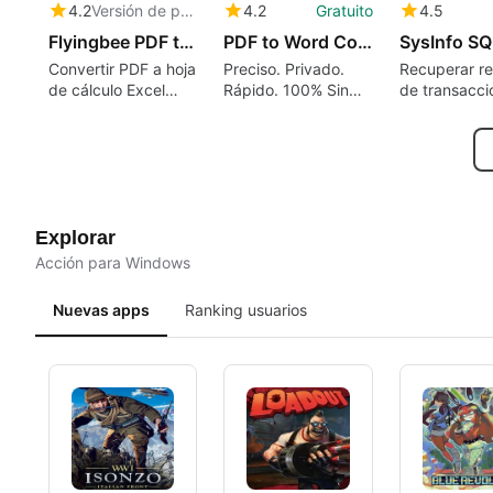
4.2
Versión de prueba
4.2
Gratuito
4.5
Flyingbee PDF to Excel Converter
PDF to Word Converter
Convertir PDF a hoja
Preciso. Privado.
Recuperar re
de cálculo Excel
Rápido. 100% Sin
de transacci
(.xlsx .csv), 100%
conexión. OCR
SQL corrupt
Offline,
restaurar fác
Recuperación de
registros de
datos segura para la
datos perdid
privacidad
Explorar
Acción para Windows
Nuevas apps
Ranking usuarios