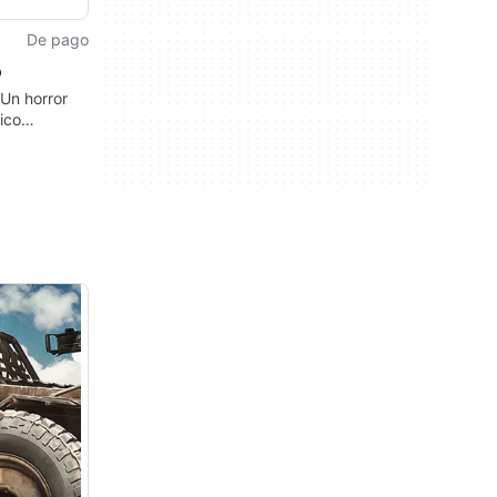
De pago
o
 Un horror
ico
o sobre la
los
ers