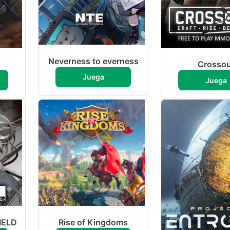
Neverness to everness
Crossou
Juega
Juega
IELD
Rise of Kingdoms