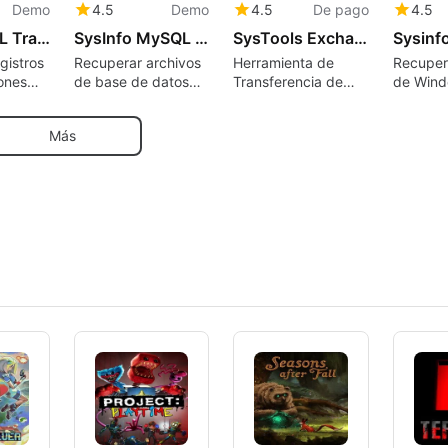
Demo
4.5
Demo
4.5
De pago
4.5
SysInfo SQL Transaction Log Recovery
SysInfo MySQL Database Recovery Tool for Windows
SysTools Exchange to Exchange Migration Tool
gistros
Recuperar archivos
Herramienta de
Recuper
ones
de base de datos
Transferencia de
de Win
os y
MySQL corruptos y
Datos para
Address
ilmente
restaurar datos
Servidores
corrupto
Más
 base de
perdidos fácilmente
Exchange: Priorizar
restaura
os
Usuarios, Filtrar
perdido
Elementos y
Monitorear Progreso
en Tiempo Real