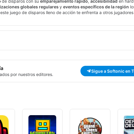
o
de disparos con su
emparejamiento rápido
,
accesibilidad
en hard
izaciones globales regulares
y
eventos específicos de la región
lo
este juego de disparos lleno de acción te enfrenta a otros jugadores
torioso.
iencia de battle royale de alto riesgo
en una isla desierta. Dominar 
l codiciado título de último jugador en pie. Con
actualizaciones reg
del juego que alteran las cosas.
ía
Sigue a Softonic en 
ados por nuestros editores.