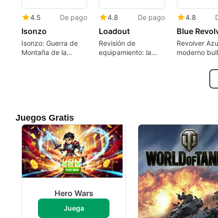
4.5
De pago
4.8
De pago
4.8
Isonzo
Loadout
Blue Revol
Isonzo: Guerra de
Revisión de
Revolver Azu
Montaña de la
equipamiento: la
moderno bull
Primera Guerra
creación de armas
neo-arcade
Mundial Centrada
modulares impulsa
centrado en 
en el Juego Táctico
el caos de disparos
puntuación
de Escuadra
en la arena
Juegos Gratis
Hero Wars
Juega