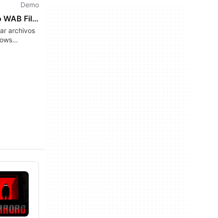
Demo
Sysinfo WAB File Recovery
ar archivos
dows
 Book (WAB)
s y
r contactos
s