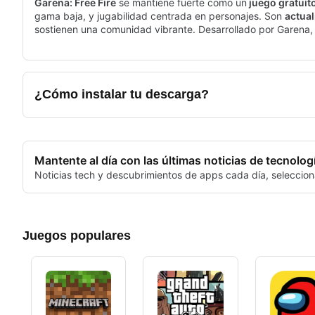
Garena: Free Fire
se mantiene fuerte como un
juego gratuit
gama baja, y jugabilidad centrada en personajes. Son
actual
sostienen una comunidad vibrante. Desarrollado por Garena, 
su arena de battle royale, asegurando que solo uno salga vic
En Garena: Free Fire, los jugadores son lanzados a una
exper
supervivencia y formar alianzas son cruciales para asegurar e
juego cambia, introduciendo emocionantes mecánicas dentro 
¿Cómo instalar tu descarga?
Mantente al día con las últimas noticias de tecnolog
Noticias tech y descubrimientos de apps cada día, seleccion
Juegos populares