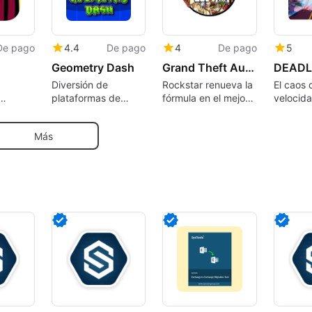
De pago
4.4
De pago
4
De pago
5
Geometry Dash
Grand Theft Auto V
Diversión de
Rockstar renueva la
El caos 
plataformas de
fórmula en el mejor
velocida
ritmo rápido
Grand Theft Auto
encuentr
entrega 
Más
de carre