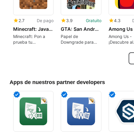
2.7
De pago
3.9
Gratuito
4.3
Minecraft: Java & Bedrock Edition
GTA: San Andreas Downgrade Patch
Among Us
Minecraft: Pon a
Papel de
Among Us -
prueba tu
Downgrade para
¡Descubre al
creatividad en un
GTA: San Andreas
Impostor!
mundo de cubos
Apps de nuestros partner developers