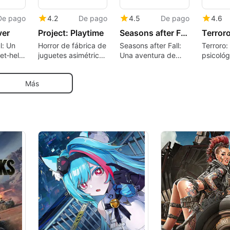
De pago
4.2
De pago
4.5
De pago
4.6
ver
Project: Playtime
Seasons after Fall
Terror
l: Un
Horror de fábrica de
Seasons after Fall:
Terroro:
et‑hell
juguetes asimétricos
Una aventura de
psicológ
con supervivencia
rompecabezas
compact
la
de rompecabezas
estacional en
vida de 
Más
cooperativa
acuarela
influenc