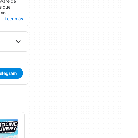
ware de
s que
 en
tácticas de
Leer más
ulares
, el
Telegram