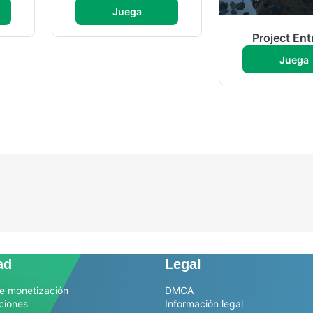
Juega
Project En
Juega
ad
Legal
e monetización
DMCA
ciones
Información legal