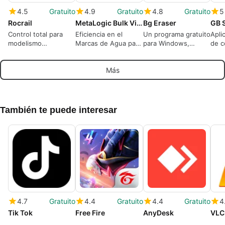
4.5
Gratuito
4.9
Gratuito
4.8
Gratuito
5
Rocrail
MetaLogic Bulk Video Watermarker
Bg Eraser
GB 
Control total para
Eficiencia en el
Un programa gratuito
Apli
modelismo
Marcas de Agua para
para Windows,
de c
ferroviario
Videos
creado por Bg
jueg
Eraser.
Más
También te puede interesar
4.7
Gratuito
4.4
Gratuito
4.4
Gratuito
4
Tik Tok
Free Fire
AnyDesk
VLC