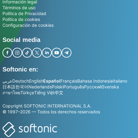
Información legal
Términos de uso
Política de Privacidad
Política de cookies
Configuración de cookies
Social media
Softonic en:
عربي
Deutsch
English
Español
Français
Bahasa Indonesia
Italiano
日本語
한국어
Nederlands
Polski
Português
Русский
Svenska
ภาษาไทย
Türkçe
Tiếng Việt
中文
Copyright SOFTONIC INTERNATIONAL S.A.
© 1997–2026 — Todos los derechos reservados