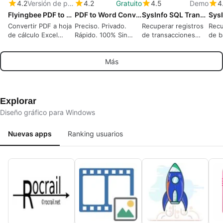
4.2
Versión de prueba
4.2
Gratuito
4.5
Demo
4
Flyingbee PDF to Excel Converter
PDF to Word Converter
SysInfo SQL Transaction Log Recovery
Convertir PDF a hoja
Preciso. Privado.
Recuperar registros
Recu
de cálculo Excel
Rápido. 100% Sin
de transacciones
de b
(.xlsx .csv), 100%
conexión. OCR
SQL corruptos y
MySQ
Offline,
restaurar fácilmente
rest
Más
Recuperación de
registros de base de
perd
datos segura para la
datos perdidos
privacidad
Explorar
Diseño gráfico para Windows
Nuevas apps
Ranking usuarios