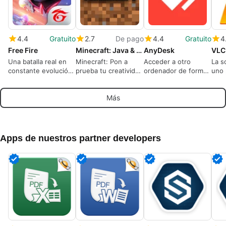
4.4
Gratuito
2.7
De pago
4.4
Gratuito
4
Free Fire
Minecraft: Java & Bedrock Edition
AnyDesk
VLC
Una batalla real en
Minecraft: Pon a
Acceder a otro
La s
constante evolución
prueba tu creatividad
ordenador de forma
uno 
domina
en un mundo de
remota
repr
cubos
med
Más
Apps de nuestros partner developers