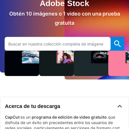
Adobe Stock
Obtén 10 imágenes o 1 video con una prueba
gratuita
Buscar en el sitio web de Adobe.com
Videos
Audio
Imágenes
Acerca de tu descarga
CapCut
es un
programa de edición de video gratuito
que
disfruta de un éxito sin precedentes entre los usuarios de
redes sociales, particularmente en secciones de formato corto