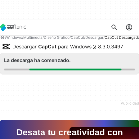
Windows
Multimedia
Diseño Gráfico
CapCut
Descargar
CapCut Descargad
Descargar
CapCut
para Windows
V
8.3.0.3497
La descarga ha comenzado.
Desata tu creatividad con