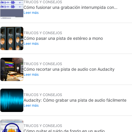
TRUCOS Y CONSEJOS
Cómo fusionar una grabación interrumpida con
Leer más
Audacity
TRUCOS Y CONSEJOS
Cómo pasar una pista de estéreo a mono
Leer más
TRUCOS Y CONSEJOS
Cómo recortar una pista de audio con Audacity
Leer más
TRUCOS Y CONSEJOS
Audacity: Cómo grabar una pista de audio fácilmente
Leer más
TRUCOS Y CONSEJOS
Cómo quitar el ruido de fondo en un audio