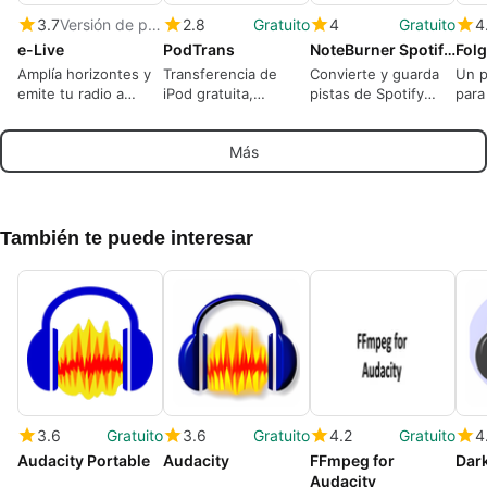
3.7
Versión de prueba
2.8
Gratuito
4
Gratuito
4
e-Live
PodTrans
NoteBurner Spotify Music Converter
Fol
Amplía horizontes y
Transferencia de
Convierte y guarda
Un p
emite tu radio a
iPod gratuita,
pistas de Spotify
para
través de Internet
sencilla, rápida e
para reproducción
crea
intuitiva
sin conexión en
Más
Windows
También te puede interesar
3.6
Gratuito
3.6
Gratuito
4.2
Gratuito
4
Audacity Portable
Audacity
FFmpeg for
Dar
Audacity