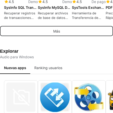
4.5
Demo
4.5
Demo
4.5
De pago
4
SysInfo SQL Transaction Log Recovery
SysInfo MySQL Database Recovery Tool for Windows
SysTools Exchange to Exchange Migration Tool
Recuperar registros
Recuperar archivos
Herramienta de
Prec
de transacciones
de base de datos
Transferencia de
Rápi
SQL corruptos y
MySQL corruptos y
Datos para
cone
restaurar fácilmente
restaurar datos
Servidores
Más
registros de base de
perdidos fácilmente
Exchange: Priorizar
datos perdidos
Usuarios, Filtrar
Elementos y
Monitorear Progreso
en Tiempo Real
Explorar
Audio para Windows
Nuevas apps
Ranking usuarios