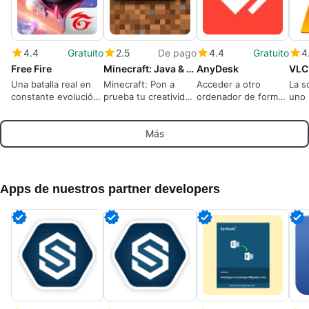
4.4
Gratuito
2.5
De pago
4.4
Gratuito
4
Free Fire
Minecraft: Java & Bedrock Edition
AnyDesk
VLC
Una batalla real en
Minecraft: Pon a
Acceder a otro
La s
constante evolución
prueba tu creatividad
ordenador de forma
uno 
domina
en un mundo de
remota
repr
cubos
med
Más
Apps de nuestros partner developers