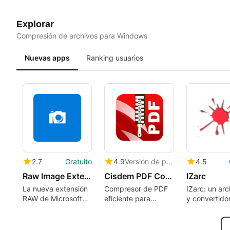
Explorar
Compresión de archivos para Windows
Nuevas apps
Ranking usuarios
2.7
Gratuito
4.9
Versión de prueba
4.5
Raw Image Extension
Cisdem PDF Compressor
IZarc
La nueva extensión
Compresor de PDF
IZarc: un ar
RAW de Microsoft
eficiente para
y convertido
para Windows 10
Windows
imágenes ver
para Window