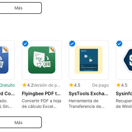
medios
procesador de
Más
textos está listo
para la acción
Gratuito
4.2
Versión de prueba
4.5
De pago
4.5
PDF to Word Converter
Flyingbee PDF to Excel Converter
SysTools Exchange to Exchange Migration Tool
ado.
Convertir PDF a hoja
Herramienta de
Recuper
% Sin
de cálculo Excel
Transferencia de
de Win
CR
(.xlsx .csv), 100%
Datos para
Address
Offline,
Servidores
corrupto
Más
Recuperación de
Exchange: Priorizar
restaura
datos segura para la
Usuarios, Filtrar
perdido