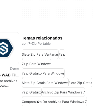
Temas relacionados
con 7-Zip Portable
Siete Zip Para Ventanas
7zip
7zip Para Windows
Demo
7zip Gratuito Para Windows
Sysinfo WAB File Recovery
ar archivos
Siete Zip Gratis Para Windows
Siete Zip Gratis
dows
 Book (WAB)
7zip Gratuito
Archivo Zip Para Windows 7
s y
r contactos
Compresi�n De Archivos Para Windows 7
s