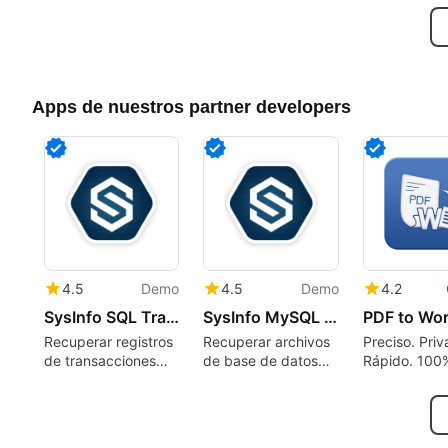
mundo de cubos
Apps de nuestros partner developers
4.5
Demo
4.5
Demo
4.2
SysInfo SQL Transaction Log Recovery
SysInfo MySQL Database Recovery Tool for Windows
Recuperar registros
Recuperar archivos
Preciso. Priv
de transacciones
de base de datos
Rápido. 100
SQL corruptos y
MySQL corruptos y
conexión. O
restaurar fácilmente
restaurar datos
registros de base de
perdidos fácilmente
datos perdidos