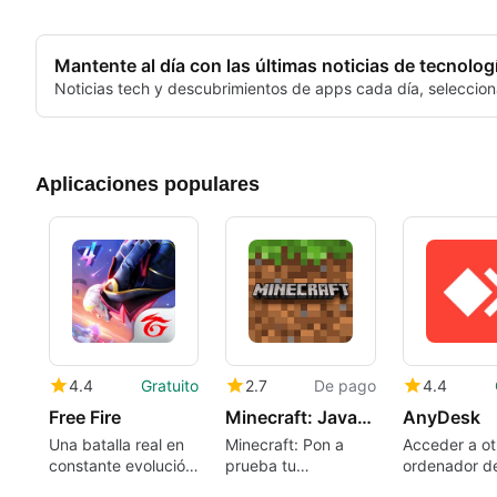
Mantente al día con las últimas noticias de tecnolog
Noticias tech y descubrimientos de apps cada día, seleccion
Aplicaciones populares
4.4
Gratuito
2.7
De pago
4.4
Free Fire
Minecraft: Java & Bedrock Edition
AnyDesk
Una batalla real en
Minecraft: Pon a
Acceder a ot
constante evolución
prueba tu
ordenador d
domina
creatividad en un
remota