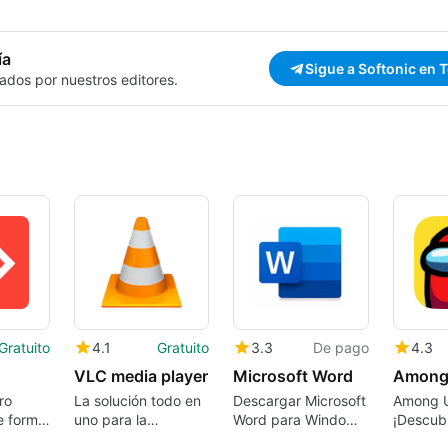
ía
Sigue a Softonic en 
ados por nuestros editores.
Gratuito
4.1
Gratuito
3.3
De pago
4.3
VLC media player
Microsoft Word
Among
ro
La solución todo en
Descargar Microsoft
Among U
e forma
uno para la
Word para Windows:
¡Descubr
reproducción de
El icónico
Impostor