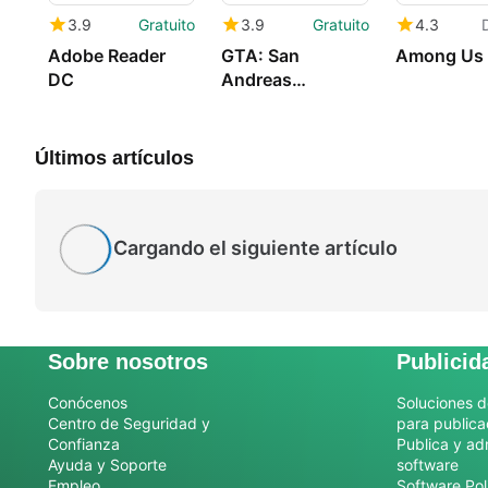
3.9
Gratuito
3.9
Gratuito
4.3
Adobe Reader
GTA: San
Among Us
DC
Andreas
Downgrade
Patch
Últimos artículos
Cargando el siguiente artículo
Sobre nosotros
Publicid
Conócenos
Soluciones d
Centro de Seguridad y
para publica
Confianza
Publica y ad
Ayuda y Soporte
software
Empleo
Software Pol