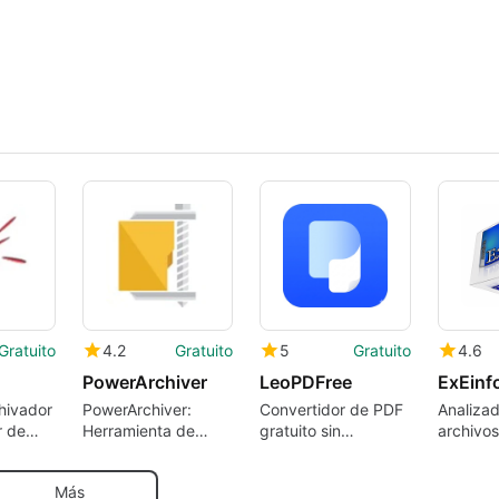
privacidad
Elementos y
Monitorear Progreso
en Tiempo Real
Gratuito
4.2
Gratuito
5
Gratuito
4.6
PowerArchiver
LeoPDFree
ExEinf
chivador
PowerArchiver:
Convertidor de PDF
Analiza
r de
Herramienta de
gratuito sin
archivos
sátil
compresión eficaz
conexión
s
Más