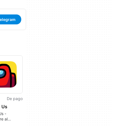
Telegram
De pago
 Us
s -
e al
!