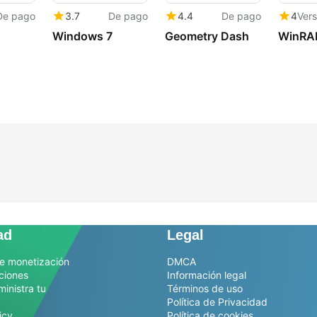
De pago
3.7
De pago
4.4
De pago
4
Windows 7
Geometry Dash
WinRA
ad
Legal
e monetización
DMCA
ciones
Información legal
ministra tu
Términos de uso
Política de Privacidad
icy
Política de cookies