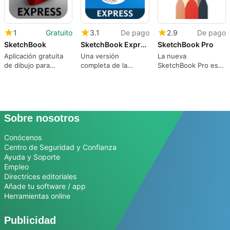
1
Gratuito
3.1
De pago
2.9
De pago
SketchBook
SketchBook Express
SketchBook Pro
Aplicación gratuita
Una versión
La nueva
de dibujo para
completa de la
SketchBook Pro es
iPhone
aplicación para Mac,
una aplicación eficaz
de Autodesk.
y fácil de utilizar con
la que podrá dibujar,
pintar y crear
bocetos.
Sobre nosotros
Conócenos
Centro de Seguridad y Confianza
Ayuda y Soporte
Empleo
Directrices editoriales
Añade tu software / app
Herramientas online
Publicidad