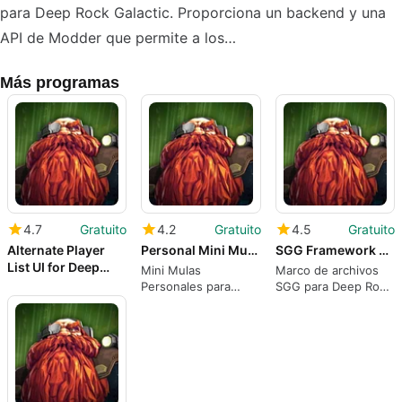
para Deep Rock Galactic. Proporciona un backend y una
API de Modder que permite a los…
Más programas
4.7
Gratuito
4.2
Gratuito
4.5
Gratuito
Alternate Player
Personal Mini Mules for Deep Rock Galactic
SGG Framework Files for Deep Rock Galactic
List UI for Deep
Mini Mulas
Marco de archivos
Rock Galactic
Personales para
SGG para Deep Rock
Deep Rock Galactic
Galactic