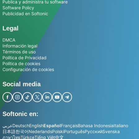
Publica y administra tu software
Software Policy
Publicidad en Softonic
Legal
DMCA
Información legal
Términos de uso
Política de Privacidad
Política de cookies
Configuración de cookies
Social media
Softonic en:
عربي
Deutsch
English
Español
Français
Bahasa Indonesia
Italiano
日本語
한국어
Nederlands
Polski
Português
Русский
Svenska
ภาษาไทย
Türkçe
Tiếng Việt
中文