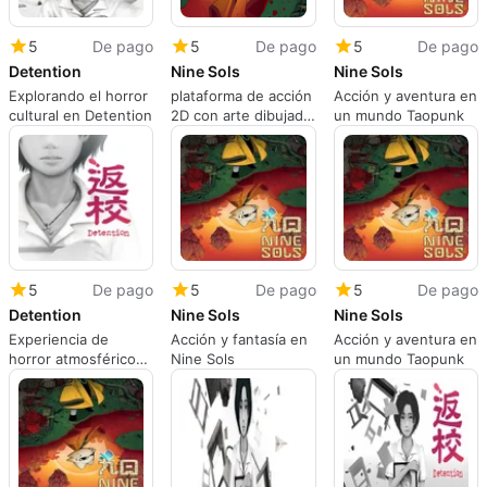
5
De pago
5
De pago
5
De pago
Detention
Nine Sols
Nine Sols
Explorando el horror
plataforma de acción
Acción y aventura en
cultural en Detention
2D con arte dibujado
un mundo Taopunk
a mano
5
De pago
5
De pago
5
De pago
Detention
Nine Sols
Nine Sols
Experiencia de
Acción y fantasía en
Acción y aventura en
horror atmosférico
Nine Sols
un mundo Taopunk
en Detention