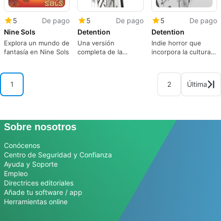
5
De pago
5
De pago
5
De pago
Nine Sols
Detention
Detention
Explora un mundo de
Una versión
Indie horror que
fantasía en Nine Sols
completa de la
incorpora la cultura
aplicación para Play
taiwanesa.
Station 4, por
RedCandleGames.
1
2
Última
Sobre nosotros
Conócenos
Centro de Seguridad y Confianza
Ayuda y Soporte
Empleo
Directrices editoriales
Añade tu software / app
Herramientas online