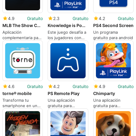
4.9
Gratuito
2.3
Gratuito
4.2
Gratuito
MLB The Show Companion App
Knowledge is Power
PS4 Second Screen
Aplicación
Este juego desafía a
Un programa
complementaria para
los jugadores con
gratuito para android
MLB The Show
batallas de trivia
4.6
Gratuito
4.2
Gratuito
4.9
Gratuito
torne® mobile
PS Remote Play
Chimparty
Transforma tu
Una aplicación
Una aplicación
smartphone en un
gratuita para
gratuita para
televisor
Android, desarrollada
Android, de
por PlayStation
PlayStation Mobile
Mobile Inc..
Inc..