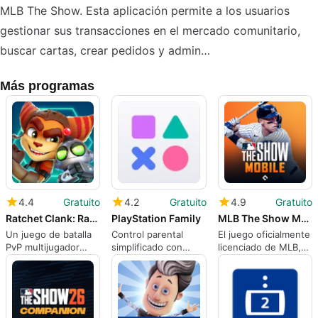
MLB The Show. Esta aplicación permite a los usuarios
gestionar sus transacciones en el mercado comunitario,
buscar cartas, crear pedidos y admin…
Más programas
4.4
Gratuito
4.2
Gratuito
4.9
Gratuito
Ratchet Clank: Ranger Rumble
PlayStation Family
MLB The Show Mobile Baseball
Un juego de batalla
Control parental
El juego oficialmente
PvP multijugador
simplificado con
licenciado de MLB,
free-to-play
PlayStation Family
MLBPI