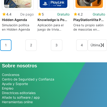
4.4
De pago
5
Gratuito
4.2
Gratuito
Hidden Agenda
Knowledge is Power
PlayStationVita Pets: Puppy Parlour
Simulación política
Aplicación para el
Crea tu propio salón
en Hidden Agenda
juego de trivia
de mascotas en
Knowledge is Power
iPhone
1
2
3
4
Última
Sobre nosotros
Conócenos
Centro de Seguridad y Confianza
Ayuda y Soporte
Empleo
Directrices editoriales
Añade tu software / app
Herramientas online