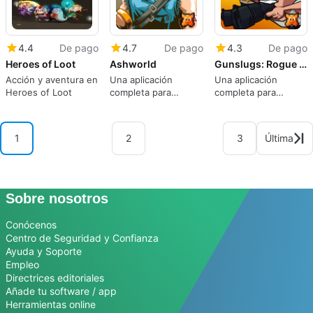
4.4
De pago
4.7
De pago
4.3
De pago
Heroes of Loot
Ashworld
Gunslugs: Rogue Tactics
Acción y aventura en
Una aplicación
Una aplicación
Heroes of Loot
completa para
completa para
Android, de
Android, de
OrangePixel.
OrangePixel.
1
2
3
Última
Sobre nosotros
Conócenos
Centro de Seguridad y Confianza
Ayuda y Soporte
Empleo
Directrices editoriales
Añade tu software / app
Herramientas online