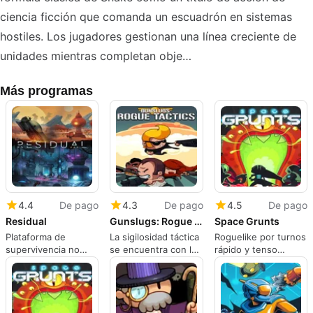
ciencia ficción que comanda un escuadrón en sistemas
hostiles. Los jugadores gestionan una línea creciente de
unidades mientras completan obje…
Más programas
4.4
De pago
4.3
De pago
4.5
De pago
Residual
Gunslugs: Rogue Tactics
Space Grunts
Plataforma de
La sigilosidad táctica
Roguelike por turnos
supervivencia no
se encuentra con la
rápido y tenso
violenta ambientada
acción de correr y
ambientado en una
en planetas
disparar en un
luna en ruinas
alienígenas
paquete compacto
impredecibles
de iPhone