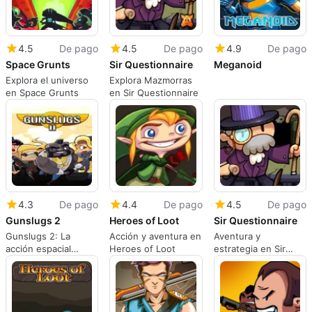
4.5
De pago
4.5
De pago
4.9
De pago
Space Grunts
Sir Questionnaire
Meganoid
Explora el universo
Explora Mazmorras
en Space Grunts
en Sir Questionnaire
4.3
De pago
4.4
De pago
4.5
De pago
Gunslugs 2
Heroes of Loot
Sir Questionnaire
Gunslugs 2: La
Acción y aventura en
Aventura y
acción espacial
Heroes of Loot
estrategia en Sir
desenfrenada
Questionnaire