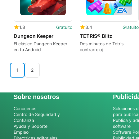
1.8
Gratuito
3.4
Gratuito
Dungeon Keeper
TETRIS® Blitz
El clásico Dungeon Keeper
Dos minutos de Tetris
en tu Android
contrarreloj
1
2
Sobre nosotros
Publicid
Conócenos
Soluciones d
Centro de Seguridad y
para publica
Confianza
Publica y ad
Ayuda y Soporte
software
Empleo
Software Pol
Directrices editoriales
Publicidad e