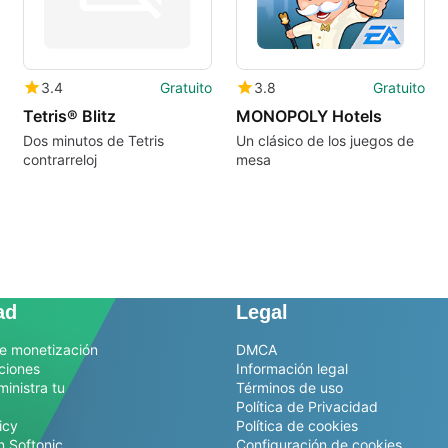
3.4
Gratuito
3.8
Gratuito
Tetris® Blitz
MONOPOLY Hotels
Dos minutos de Tetris
Un clásico de los juegos de
contrarreloj
mesa
ad
Legal
e monetización
DMCA
ciones
Información legal
ministra tu
Términos de uso
Política de Privacidad
icy
Política de cookies
n Softonic
Configuración de cookies