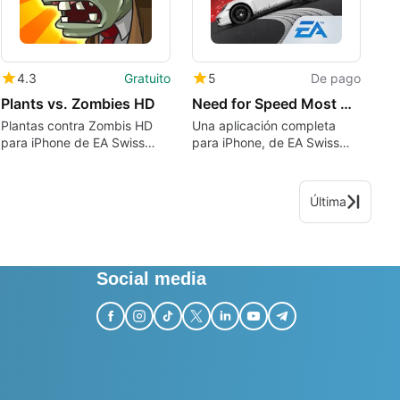
4.3
Gratuito
5
De pago
Plants vs. Zombies HD
Need for Speed Most Wanted
Plantas contra Zombis HD
Una aplicación completa
para iPhone de EA Swiss
para iPhone, de EA Swiss
Sarl
Sarl.
Última
Social media