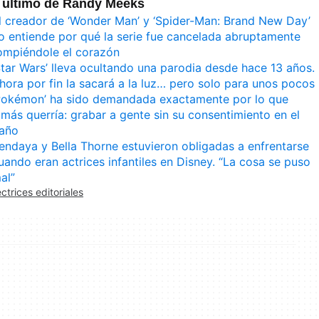
 último de Randy Meeks
l creador de ‘Wonder Man’ y ‘Spider-Man: Brand New Day’
o entiende por qué la serie fue cancelada abruptamente
ompiéndole el corazón
Star Wars’ lleva ocultando una parodia desde hace 13 años.
hora por fin la sacará a la luz… pero solo para unos pocos
Pokémon’ ha sido demandada exactamente por lo que
amás querría: grabar a gente sin su consentimiento en el
año
endaya y Bella Thorne estuvieron obligadas a enfrentarse
uando eran actrices infantiles en Disney. “La cosa se puso
al”
ectrices editoriales