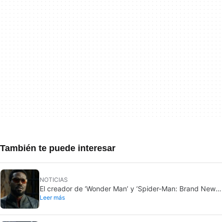
También te puede interesar
NOTICIAS
El creador de ‘Wonder Man’ y ‘Spider-Man: Brand New
Leer más
Day’ no entiende por qué la serie fue cancelada
abruptamente rompiéndole el corazón