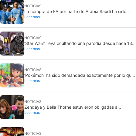
NOTICIAS
La compra de EA por parte de Arabia Saudí ha sido
Leer más
finalizada, y eso son malas noticias para todos
NOTICIAS
‘Star Wars’ lleva ocultando una parodia desde hace 13
Leer más
años. Ahora por fin la sacará a la luz… pero solo para
unos pocos
NOTICIAS
‘Pokémon’ ha sido demandada exactamente por lo que
Leer más
jamás querría: grabar a gente sin su consentimiento en
el baño
NOTICIAS
Zendaya y Bella Thorne estuvieron obligadas a
Leer más
enfrentarse cuando eran actrices infantiles en Disney.
“La cosa se puso mal”
NOTICIAS