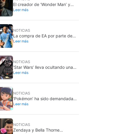
El creador de ‘Wonder Man’ y
Leer más
‘Spider-Man: Brand New Day’ no
entiende por qué la serie fue
cancelada abruptamente
rompiéndole el corazón
NOTICIAS
La compra de EA por parte de
Leer más
Arabia Saudí ha sido finalizada, y
eso son malas noticias para
todos
NOTICIAS
‘Star Wars’ lleva ocultando una
Leer más
parodia desde hace 13 años.
Ahora por fin la sacará a la luz…
pero solo para unos pocos
NOTICIAS
‘Pokémon’ ha sido demandada
Leer más
exactamente por lo que jamás
querría: grabar a gente sin su
consentimiento en el baño
NOTICIAS
Zendaya y Bella Thorne