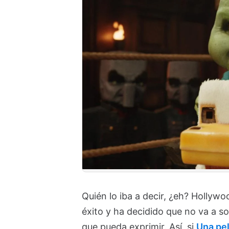
Quién lo iba a decir, ¿eh? Hollywo
éxito y ha decidido que no va a sol
que pueda exprimir. Así, si
Una pel