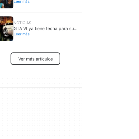
Leer más
estuvieron obligadas a
enfrentarse cuando eran actrices
infantiles en Disney. “La cosa se
puso mal”
NOTICIAS
GTA VI ya tiene fecha para su
Leer más
Extended Look: se estrena en
Netflix
Ver más artículos