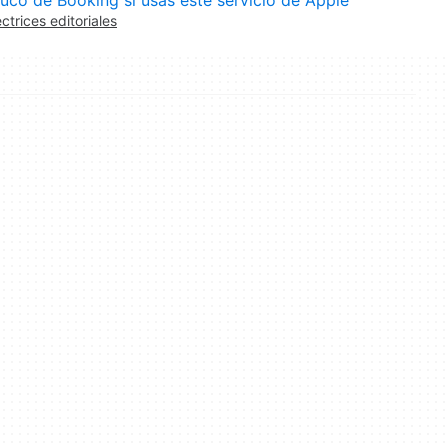
ectrices editoriales