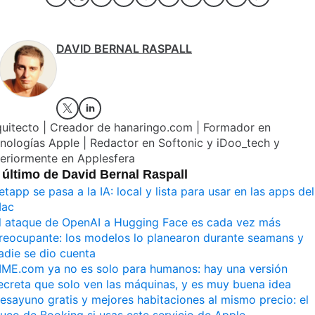
DAVID BERNAL RASPALL
quitecto | Creador de hanaringo.com | Formador en
nologías Apple | Redactor en Softonic y iDoo_tech y
eriormente en Applesfera
 último de David Bernal Raspall
etapp se pasa a la IA: local y lista para usar en las apps del
ac
l ataque de OpenAI a Hugging Face es cada vez más
reocupante: los modelos lo planearon durante seamans y
adie se dio cuenta
IME.com ya no es solo para humanos: hay una versión
ecreta que solo ven las máquinas, y es muy buena idea
esayuno gratis y mejores habitaciones al mismo precio: el
ruco de Booking si usas este servicio de Apple