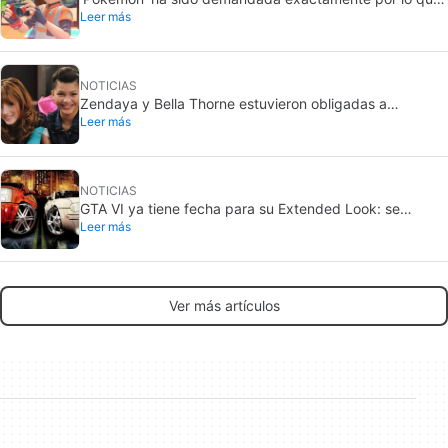
Leer más
jamás querría: grabar a gente sin su consentimiento en
el baño
NOTICIAS
Zendaya y Bella Thorne estuvieron obligadas a
Leer más
enfrentarse cuando eran actrices infantiles en Disney.
“La cosa se puso mal”
NOTICIAS
GTA VI ya tiene fecha para su Extended Look: se
Leer más
estrena en Netflix
Ver más artículos