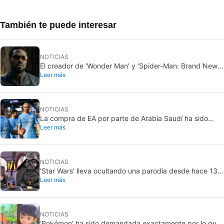
También te puede interesar
NOTICIAS
El creador de ‘Wonder Man’ y ‘Spider-Man: Brand New
Leer más
Day’ no entiende por qué la serie fue cancelada
abruptamente rompiéndole el corazón
NOTICIAS
La compra de EA por parte de Arabia Saudí ha sido
Leer más
finalizada, y eso son malas noticias para todos
NOTICIAS
‘Star Wars’ lleva ocultando una parodia desde hace 13
Leer más
años. Ahora por fin la sacará a la luz… pero solo para
unos pocos
NOTICIAS
‘Pokémon’ ha sido demandada exactamente por lo que