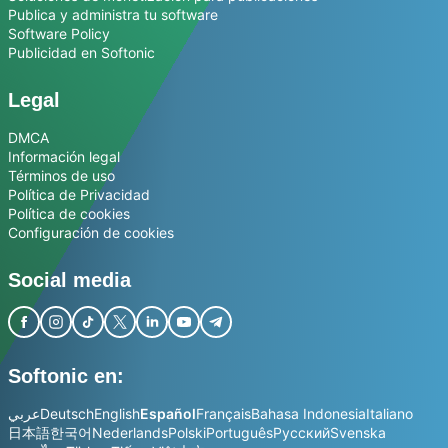
Publica y administra tu software
Software Policy
Publicidad en Softonic
Legal
DMCA
Información legal
Términos de uso
Política de Privacidad
Política de cookies
Configuración de cookies
Social media
Softonic en:
عربي
Deutsch
English
Español
Français
Bahasa Indonesia
Italiano
日本語
한국어
Nederlands
Polski
Português
Русский
Svenska