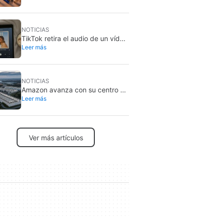
NOTICIAS
TikTok retira el audio de un vídeo
Leer más
de Team Trump: usó una canción
de Taylor Swift
NOTICIAS
Amazon avanza con su centro de
Leer más
datos de 2.000 millones en
California: crece la oposición
local
Ver más artículos