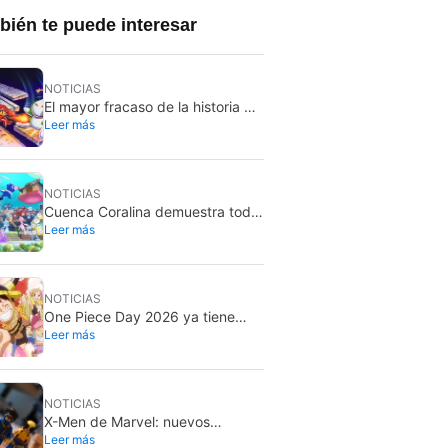
ién te puede interesar
NOTICIAS
El mayor fracaso de la historia de
Leer más
Nintendo ha recibido un nuevo
lanzamiento y es el mejor
videojuego de la consola
NOTICIAS
Cuenca Coralina demuestra todo
Leer más
por lo que Pokémon Pokopia ha
sido un éxito
NOTICIAS
One Piece Day 2026 ya tiene
Leer más
fecha: será el 22 y 23 de agosto
NOTICIAS
X-Men de Marvel: nuevos
Leer más
rumores sobre su casting