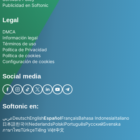
Publicidad en Softonic
Legal
DMCA
Información legal
Términos de uso
Política de Privacidad
Política de cookies
Configuración de cookies
Social media
Softonic en:
عربي
Deutsch
English
Español
Français
Bahasa Indonesia
Italiano
日本語
한국어
Nederlands
Polski
Português
Русский
Svenska
ภาษาไทย
Türkçe
Tiếng Việt
中文