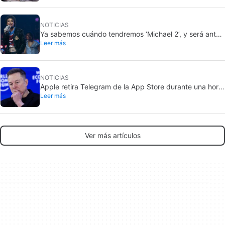
NOTICIAS
Ya sabemos cuándo tendremos ‘Michael 2’, y será antes
Leer más
de lo que imaginas
NOTICIAS
Apple retira Telegram de la App Store durante una hora,
Leer más
pero no toca X
Ver más artículos