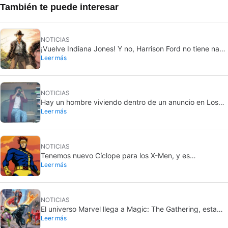
También te puede interesar
NOTICIAS
¡Vuelve Indiana Jones! Y no, Harrison Ford no tiene nada
Leer más
que ver con este proyecto
NOTICIAS
Hay un hombre viviendo dentro de un anuncio en Los
Leer más
Angeles, y solo unos pocos saben qué película está
promocionando
NOTICIAS
Tenemos nuevo Cíclope para los X-Men, y es
Leer más
simplemente perfecto
NOTICIAS
El universo Marvel llega a Magic: The Gathering, esta
Leer más
vez por todo lo alto