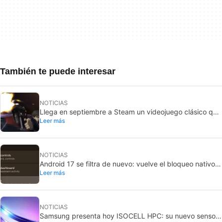
También te puede interesar
NOTICIAS
Llega en septiembre a Steam un videojuego clásico que
Leer más
hasta ahora solo podías comprar en DVD
NOTICIAS
Android 17 se filtra de nuevo: vuelve el bloqueo nativo
Leer más
de apps
NOTICIAS
Samsung presenta hoy ISOCELL HPC: su nuevo sensor