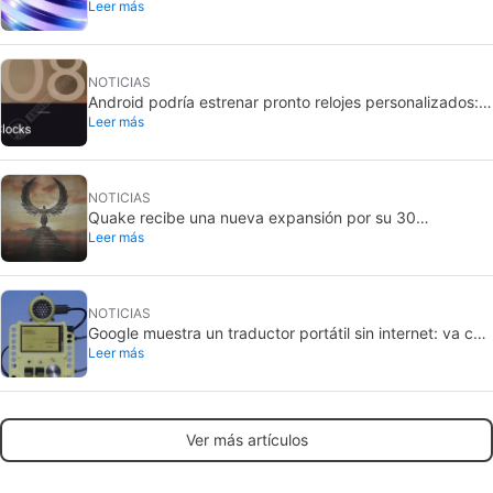
Leer más
de 200 MP quiere captar más luz
NOTICIAS
Android podría estrenar pronto relojes personalizados:
Leer más
creados con texto e imágenes
NOTICIAS
Quake recibe una nueva expansión por su 30
Leer más
aniversario
NOTICIAS
Google muestra un traductor portátil sin internet: va con
Leer más
Raspberry Pi 5
Ver más artículos