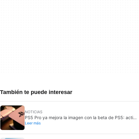
También te puede interesar
NOTICIAS
PS5 Pro ya mejora la imagen con la beta de PS5: activa
Leer más
PSSR por defecto