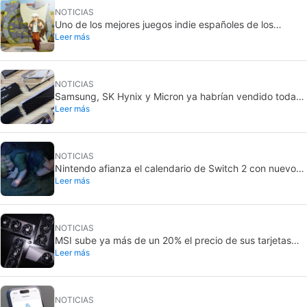
NOTICIAS
Uno de los mejores juegos indie españoles de los
Leer más
últimos años está gratis en Steam durante los próximos
días
NOTICIAS
Samsung, SK Hynix y Micron ya habrían vendido toda
Leer más
su DRAM de 2027: la RAM seguiría cara
NOTICIAS
Nintendo afianza el calendario de Switch 2 con nuevos
Leer más
juegos: subirá 50 dólares en EE. UU.
NOTICIAS
MSI sube ya más de un 20% el precio de sus tarjetas
Leer más
gráficas: no es un caso aislado
NOTICIAS