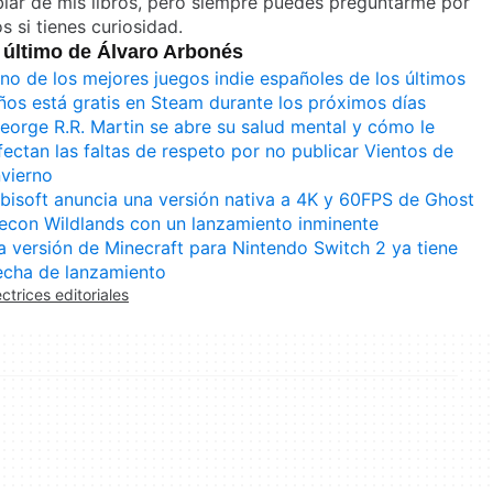
lar de mis libros, pero siempre puedes preguntarme por
os si tienes curiosidad.
 último de Álvaro Arbonés
no de los mejores juegos indie españoles de los últimos
ños está gratis en Steam durante los próximos días
eorge R.R. Martin se abre su salud mental y cómo le
fectan las faltas de respeto por no publicar Vientos de
nvierno
bisoft anuncia una versión nativa a 4K y 60FPS de Ghost
econ Wildlands con un lanzamiento inminente
a versión de Minecraft para Nintendo Switch 2 ya tiene
echa de lanzamiento
ectrices editoriales