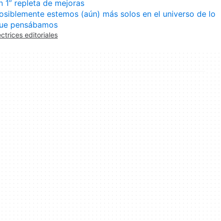
n 1” repleta de mejoras
osiblemente estemos (aún) más solos en el universo de lo
ue pensábamos
ectrices editoriales