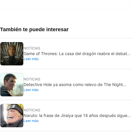
También te puede interesar
NOTICIAS
Game of Thrones: La casa del dragón reabre el debate
Leer más
sobre la casa más poderosa de Poniente
NOTICIAS
Detective Hole ya asoma como relevo de The Night
Leer más
Agent en Netflix
NOTICIAS
Naruto: la frase de Jiraiya que 14 años después sigue
Leer más
definiendo al shonen