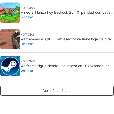
NOTICIAS
Minecraft lanza hoy Bedrock 26.40: paridad con Java y
Leer más
bloques experimentales
NOTICIAS
Warhammer 40,000: Battlesector ya tiene hoja de ruta:
Leer más
DLC narrativo en 2026 y nueva facción en 2027
NOTICIAS
Warframe sigue siendo una rareza en 2026: ronda los
Leer más
163.095 jugadores diarios
Ver más artículos