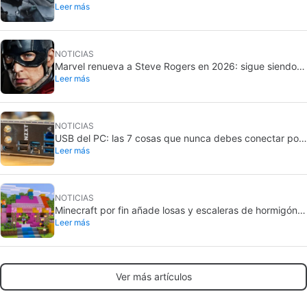
Leer más
Grogu: no cumplió en taquilla
NOTICIAS
Marvel renueva a Steve Rogers en 2026: sigue siendo
Leer más
Capitán América
NOTICIAS
USB del PC: las 7 cosas que nunca debes conectar por
Leer más
seguridad
NOTICIAS
Minecraft por fin añade losas y escaleras de hormigón:
Leer más
ya están en pruebas
Ver más artículos