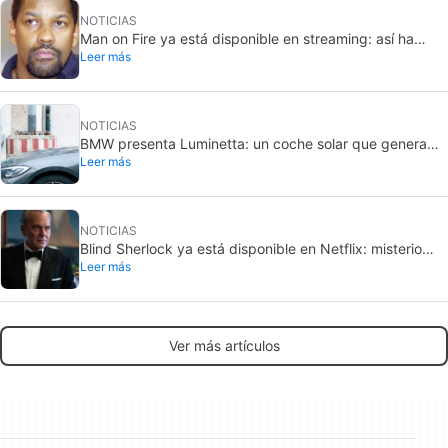
NOTICIAS
Man on Fire ya está disponible en streaming: así ha
Leer más
envejecido el thriller de Denzel Washington
NOTICIAS
BMW presenta Luminetta: un coche solar que genera
Leer más
más energía de la que consume
NOTICIAS
Blind Sherlock ya está disponible en Netflix: misterio
Leer más
policíaco con un protagonista ciego
Ver más artículos