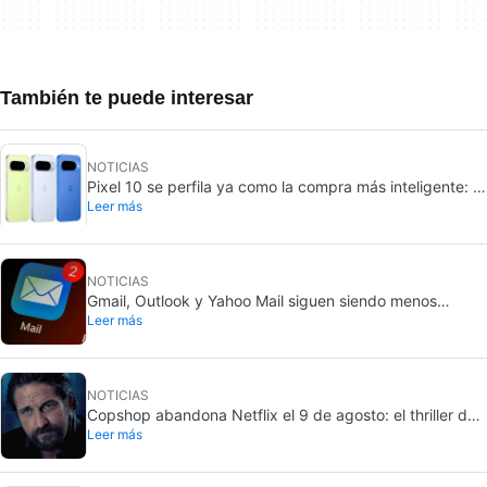
También te puede interesar
NOTICIAS
Pixel 10 se perfila ya como la compra más inteligente: el
Leer más
Pixel 11 subiría 100 dólares
NOTICIAS
Gmail, Outlook y Yahoo Mail siguen siendo menos
Leer más
seguros que los chats
NOTICIAS
Copshop abandona Netflix el 9 de agosto: el thriller de
Leer más
Gerard Butler apura sus últimos días