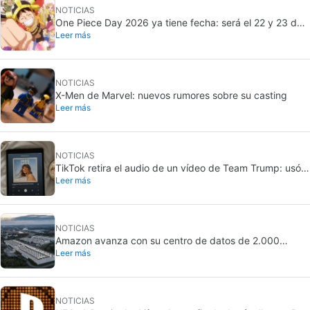
NOTICIAS
One Piece Day 2026 ya tiene fecha: será el 22 y 23 de
Leer más
agosto
NOTICIAS
X-Men de Marvel: nuevos rumores sobre su casting
Leer más
NOTICIAS
TikTok retira el audio de un vídeo de Team Trump: usó
Leer más
una canción de Taylor Swift
NOTICIAS
Amazon avanza con su centro de datos de 2.000
Leer más
millones en California: crece la oposición local
NOTICIAS