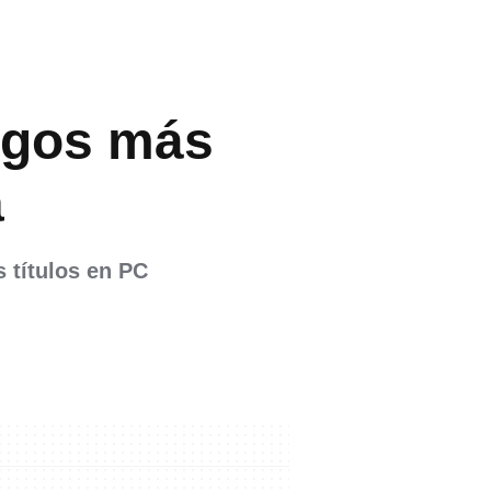
uegos más
a
 títulos en PC