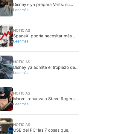
Disney+ ya prepara Verts: su
Leer más
nuevo feed vertical con TikTok
NOTICIAS
SpaceX: podría necesitar más de
Leer más
dos millones de GPU Rubin de
Nvidia
NOTICIAS
Disney ya admite el tropiezo de
Leer más
The Mandalorian & Grogu: no
cumplió en taquilla
NOTICIAS
Marvel renueva a Steve Rogers
Leer más
en 2026: sigue siendo Capitán
América
NOTICIAS
USB del PC: las 7 cosas que