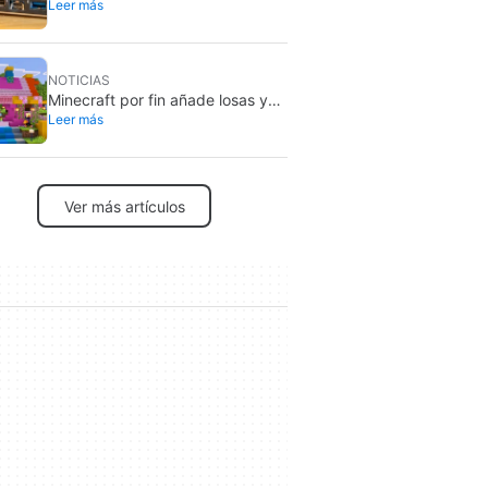
Leer más
nunca debes conectar por
seguridad
NOTICIAS
Minecraft por fin añade losas y
Leer más
escaleras de hormigón: ya están
en pruebas
Ver más artículos