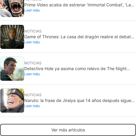
Prime Video acaba de estrenar ‘Immortal Combat’, ‘La
Leer más
Odisea’ y ‘Master del universo’. ¿Tienen sentido estos
plagios chuscos en pleno 2026?
NOTICIAS
Game of Thrones: La casa del dragón reabre el debate
Leer más
sobre la casa más poderosa de Poniente
NOTICIAS
Detective Hole ya asoma como relevo de The Night
Leer más
Agent en Netflix
NOTICIAS
Naruto: la frase de Jiraiya que 14 años después sigue
Leer más
definiendo al shonen
Ver más artículos