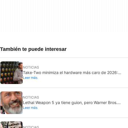
También te puede interesar
NOTICIAS
Take-Two minimiza el hardware más caro de 2026:
Leer más
confía en el PC ante GTA VI
NOTICIAS
Lethal Weapon 5 ya tiene guion, pero Warner Bros.
Leer más
sigue sin aprobarla
NOTICIAS