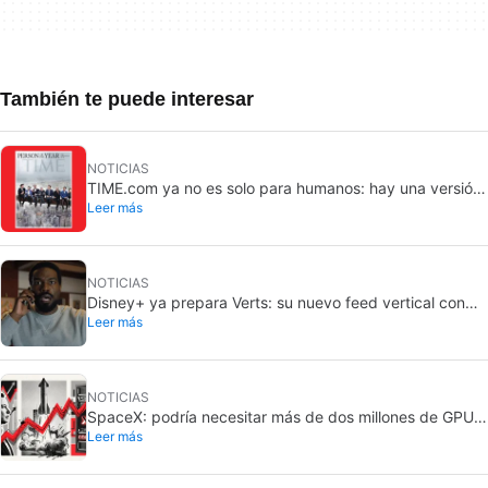
También te puede interesar
NOTICIAS
TIME.com ya no es solo para humanos: hay una versión
Leer más
secreta que solo ven las máquinas, y es muy buena
idea
NOTICIAS
Disney+ ya prepara Verts: su nuevo feed vertical con
Leer más
TikTok
NOTICIAS
SpaceX: podría necesitar más de dos millones de GPU
Leer más
Rubin de Nvidia