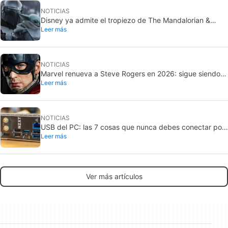
NOTICIAS
Disney ya admite el tropiezo de The Mandalorian &
Leer más
Grogu: no cumplió en taquilla
NOTICIAS
Marvel renueva a Steve Rogers en 2026: sigue siendo
Leer más
Capitán América
NOTICIAS
USB del PC: las 7 cosas que nunca debes conectar por
Leer más
seguridad
Ver más artículos