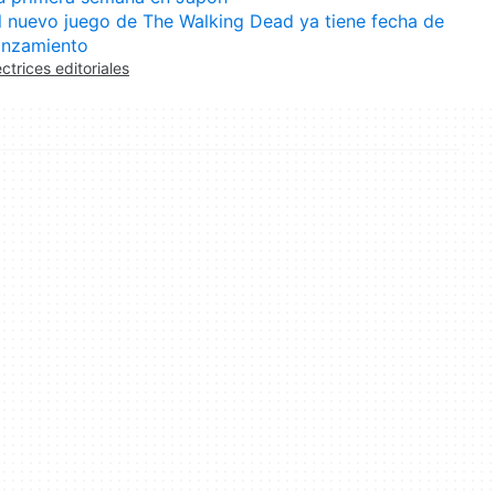
l nuevo juego de The Walking Dead ya tiene fecha de
anzamiento
ectrices editoriales