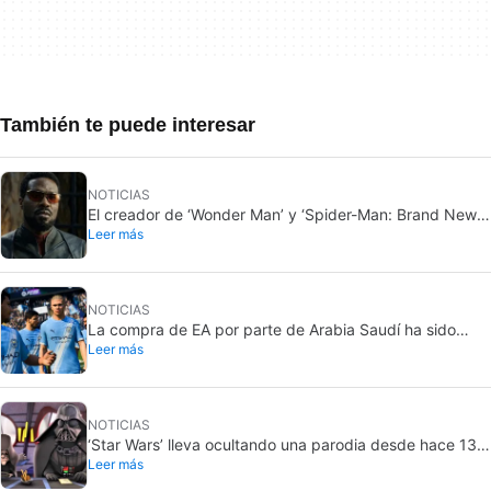
También te puede interesar
NOTICIAS
El creador de ‘Wonder Man’ y ‘Spider-Man: Brand New
Leer más
Day’ no entiende por qué la serie fue cancelada
abruptamente rompiéndole el corazón
NOTICIAS
La compra de EA por parte de Arabia Saudí ha sido
Leer más
finalizada, y eso son malas noticias para todos
NOTICIAS
‘Star Wars’ lleva ocultando una parodia desde hace 13
Leer más
años. Ahora por fin la sacará a la luz… pero solo para
unos pocos