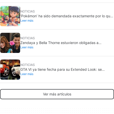
NOTICIAS
‘Pokémon’ ha sido demandada exactamente por lo que
Leer más
jamás querría: grabar a gente sin su consentimiento en
el baño
NOTICIAS
Zendaya y Bella Thorne estuvieron obligadas a
Leer más
enfrentarse cuando eran actrices infantiles en Disney.
“La cosa se puso mal”
NOTICIAS
GTA VI ya tiene fecha para su Extended Look: se
Leer más
estrena en Netflix
Ver más artículos