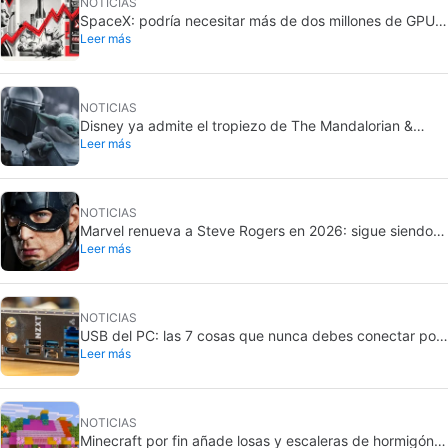
NOTICIAS
SpaceX: podría necesitar más de dos millones de GPU
Leer más
Rubin de Nvidia
NOTICIAS
Disney ya admite el tropiezo de The Mandalorian &
Leer más
Grogu: no cumplió en taquilla
NOTICIAS
Marvel renueva a Steve Rogers en 2026: sigue siendo
Leer más
Capitán América
NOTICIAS
USB del PC: las 7 cosas que nunca debes conectar por
Leer más
seguridad
NOTICIAS
Minecraft por fin añade losas y escaleras de hormigón: