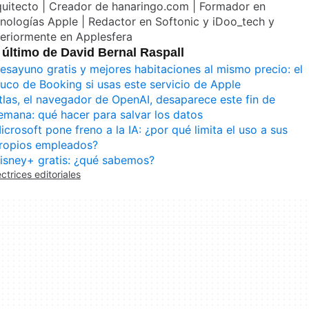
quitecto | Creador de hanaringo.com | Formador en
nologías Apple | Redactor en Softonic y iDoo_tech y
eriormente en Applesfera
 último de David Bernal Raspall
esayuno gratis y mejores habitaciones al mismo precio: el
ruco de Booking si usas este servicio de Apple
tlas, el navegador de OpenAI, desaparece este fin de
emana: qué hacer para salvar los datos
icrosoft pone freno a la IA: ¿por qué limita el uso a sus
ropios empleados?
isney+ gratis: ¿qué sabemos?
ectrices editoriales