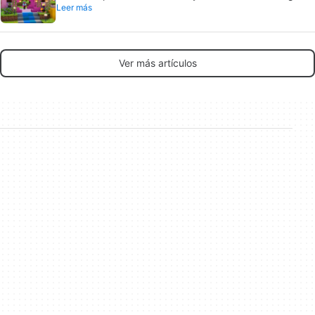
Leer más
ya están en pruebas
Ver más artículos