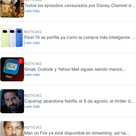
Todos los episodios censurados por Disney Channel de
Leer más
sus series más queridas… con más o menos motivo
NOTICIAS
Pixel 10 se perfila ya como la compra más inteligente: el
Leer más
Pixel 11 subiría 100 dólares
NOTICIAS
Gmail, Outlook y Yahoo Mail siguen siendo menos
Leer más
seguros que los chats
NOTICIAS
Copshop abandona Netflix el 9 de agosto: el thriller de
Leer más
Gerard Butler apura sus últimos días
NOTICIAS
Man on Fire ya está disponible en streaming: así ha