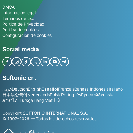
DMCA
Información legal
Términos de uso
Política de Privacidad
Política de cookies
Configuración de cookies
Social media
Softonic en:
عربي
Deutsch
English
Español
Français
Bahasa Indonesia
Italiano
日本語
한국어
Nederlands
Polski
Português
Русский
Svenska
ภาษาไทย
Türkçe
Tiếng Việt
中文
Copyright SOFTONIC INTERNATIONAL S.A.
© 1997–2026 — Todos los derechos reservados