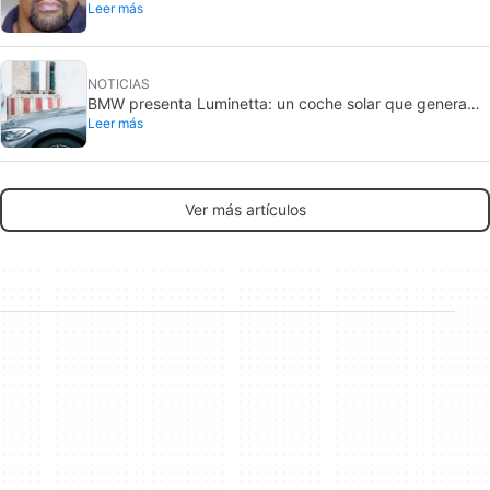
Leer más
envejecido el thriller de Denzel Washington
NOTICIAS
BMW presenta Luminetta: un coche solar que genera
Leer más
más energía de la que consume
Ver más artículos