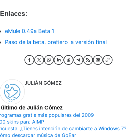
Enlaces:
eMule 0.49a Beta 1
Paso de la beta, prefiero la versión final
JULIÁN GÓMEZ
 último de Julián Gómez
rogramas gratis más populares del 2009
00 skins para AIMP
ncuesta: ¿Tienes intención de cambiarte a Windows 7?
ómo descargar música de GoEar