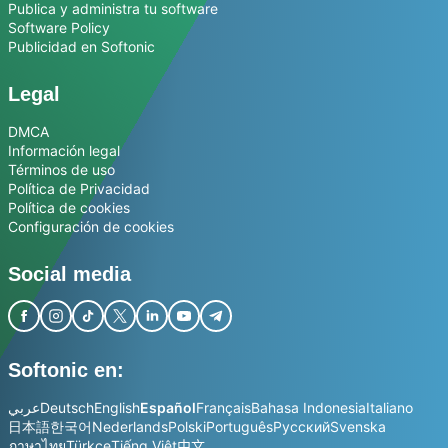
Publica y administra tu software
Software Policy
Publicidad en Softonic
Legal
DMCA
Información legal
Términos de uso
Política de Privacidad
Política de cookies
Configuración de cookies
Social media
Softonic en:
عربي
Deutsch
English
Español
Français
Bahasa Indonesia
Italiano
日本語
한국어
Nederlands
Polski
Português
Русский
Svenska
ภาษาไทย
Türkçe
Tiếng Việt
中文