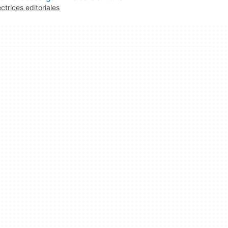
ectrices editoriales