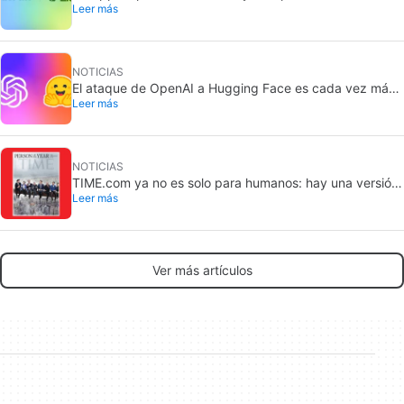
Leer más
apps del Mac
NOTICIAS
El ataque de OpenAI a Hugging Face es cada vez más
Leer más
preocupante: los modelos lo planearon durante
seamans y nadie se dio cuenta
NOTICIAS
TIME.com ya no es solo para humanos: hay una versión
Leer más
secreta que solo ven las máquinas, y es muy buena
idea
Ver más artículos