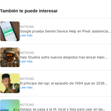
También te puede interesar
NOTICIAS
Google prueba Gemini Device Help en Pixel: asistencia
Leer más
conversacional
NOTICIAS
Halo Studios sufre nuevos despidos tras lanzar Halo:
Leer más
Campaign Evolved
NOTICIAS
El príncipe del rap: el episodio de 1994 que en 2026
Leer más
sigue marcando a Will Smith
NOTICIAS
Setapp se pasa a la IA: local y lista para usar en las