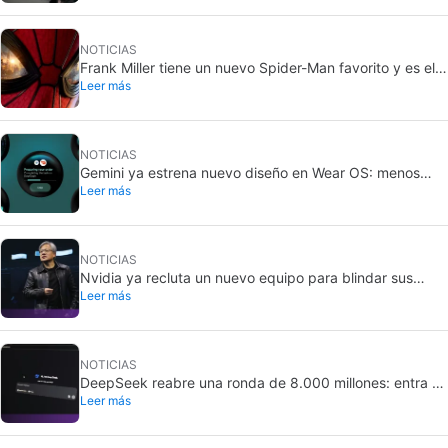
NOTICIAS
Frank Miller tiene un nuevo Spider-Man favorito y es el
Leer más
de Brand New Day
NOTICIAS
Gemini ya estrena nuevo diseño en Wear OS: menos
Leer más
invasivo en tu reloj
NOTICIAS
Nvidia ya recluta un nuevo equipo para blindar sus
Leer más
modelos abiertos
NOTICIAS
DeepSeek reabre una ronda de 8.000 millones: entra en
Leer más
Unitree Robotics