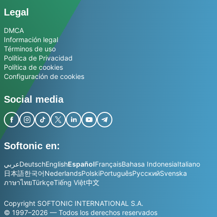
Legal
DMCA
Información legal
Términos de uso
Política de Privacidad
Política de cookies
Configuración de cookies
Social media
Softonic en:
عربي
Deutsch
English
Español
Français
Bahasa Indonesia
Italiano
日本語
한국어
Nederlands
Polski
Português
Русский
Svenska
ภาษาไทย
Türkçe
Tiếng Việt
中文
Copyright SOFTONIC INTERNATIONAL S.A.
© 1997–2026 — Todos los derechos reservados