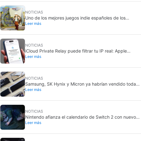
NOTICIAS
Uno de los mejores juegos indie españoles de los
Leer más
últimos años está gratis en Steam durante los próximos
días
NOTICIAS
iCloud Private Relay puede filtrar tu IP real: Apple
Leer más
investiga el fallo
NOTICIAS
Samsung, SK Hynix y Micron ya habrían vendido toda
Leer más
su DRAM de 2027: la RAM seguiría cara
NOTICIAS
Nintendo afianza el calendario de Switch 2 con nuevos
Leer más
juegos: subirá 50 dólares en EE. UU.