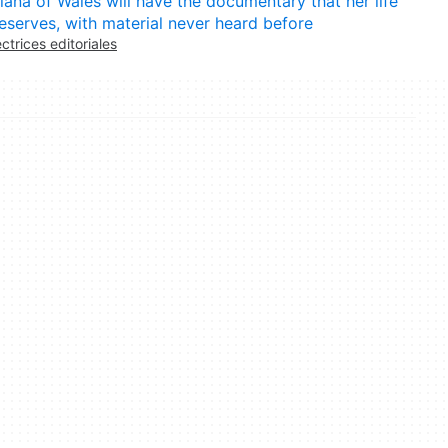
iana of Wales will have the documentary that her life
eserves, with material never heard before
ectrices editoriales