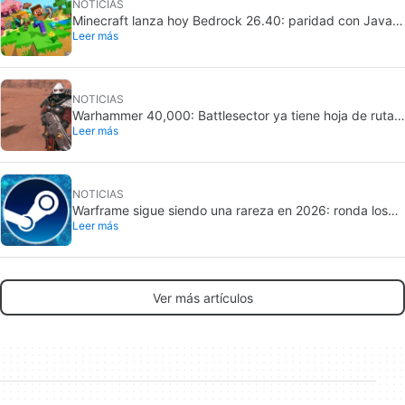
NOTICIAS
Minecraft lanza hoy Bedrock 26.40: paridad con Java y
Leer más
bloques experimentales
NOTICIAS
Warhammer 40,000: Battlesector ya tiene hoja de ruta:
Leer más
DLC narrativo en 2026 y nueva facción en 2027
NOTICIAS
Warframe sigue siendo una rareza en 2026: ronda los
Leer más
163.095 jugadores diarios
Ver más artículos