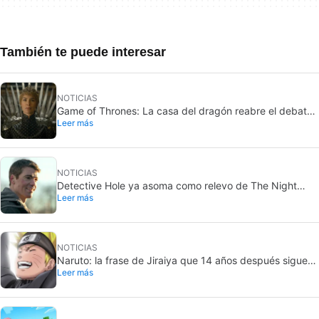
También te puede interesar
NOTICIAS
Game of Thrones: La casa del dragón reabre el debate
Leer más
sobre la casa más poderosa de Poniente
NOTICIAS
Detective Hole ya asoma como relevo de The Night
Leer más
Agent en Netflix
NOTICIAS
Naruto: la frase de Jiraiya que 14 años después sigue
Leer más
definiendo al shonen