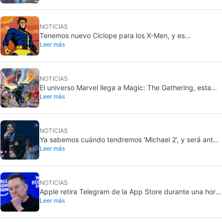
promocionando
NOTICIAS
Tenemos nuevo Cíclope para los X-Men, y es
Leer más
simplemente perfecto
NOTICIAS
El universo Marvel llega a Magic: The Gathering, esta
Leer más
vez por todo lo alto
NOTICIAS
Ya sabemos cuándo tendremos ‘Michael 2’, y será antes
Leer más
de lo que imaginas
NOTICIAS
Apple retira Telegram de la App Store durante una hora,
Leer más
pero no toca X