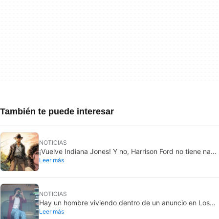
También te puede interesar
NOTICIAS
¡Vuelve Indiana Jones! Y no, Harrison Ford no tiene nada
Leer más
que ver con este proyecto
NOTICIAS
Hay un hombre viviendo dentro de un anuncio en Los
Leer más
Angeles, y solo unos pocos saben qué película está