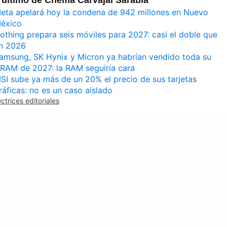
eta apelará hoy la condena de 942 millones en Nuevo
éxico
othing prepara seis móviles para 2027: casi el doble que
n 2026
amsung, SK Hynix y Micron ya habrían vendido toda su
RAM de 2027: la RAM seguiría cara
SI sube ya más de un 20% el precio de sus tarjetas
ráficas: no es un caso aislado
ectrices editoriales