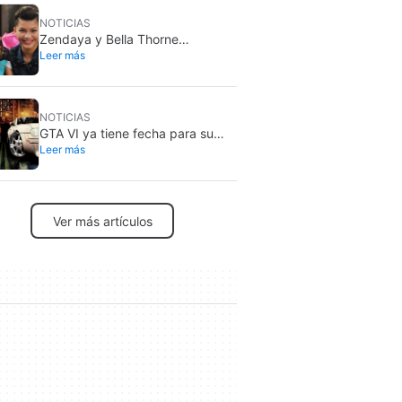
NOTICIAS
Zendaya y Bella Thorne
Leer más
estuvieron obligadas a
enfrentarse cuando eran actrices
infantiles en Disney. “La cosa se
puso mal”
NOTICIAS
GTA VI ya tiene fecha para su
Leer más
Extended Look: se estrena en
Netflix
Ver más artículos