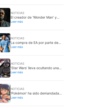
NOTICIAS
El creador de ‘Wonder Man’ y
Leer más
‘Spider-Man: Brand New Day’ no
entiende por qué la serie fue
cancelada abruptamente
rompiéndole el corazón
NOTICIAS
La compra de EA por parte de
Leer más
Arabia Saudí ha sido finalizada, y
eso son malas noticias para
todos
NOTICIAS
‘Star Wars’ lleva ocultando una
Leer más
parodia desde hace 13 años.
Ahora por fin la sacará a la luz…
pero solo para unos pocos
NOTICIAS
‘Pokémon’ ha sido demandada
Leer más
exactamente por lo que jamás
querría: grabar a gente sin su
consentimiento en el baño