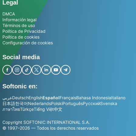
Legal
DMCA
Información legal
Términos de uso
Política de Privacidad
Política de cookies
Configuración de cookies
Social media
Softonic en:
عربي
Deutsch
English
Español
Français
Bahasa Indonesia
Italiano
日本語
한국어
Nederlands
Polski
Português
Русский
Svenska
ภาษาไทย
Türkçe
Tiếng Việt
中文
Copyright SOFTONIC INTERNATIONAL S.A.
© 1997–2026 — Todos los derechos reservados