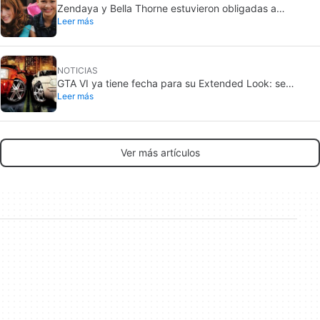
Zendaya y Bella Thorne estuvieron obligadas a
Leer más
enfrentarse cuando eran actrices infantiles en Disney.
“La cosa se puso mal”
NOTICIAS
GTA VI ya tiene fecha para su Extended Look: se
Leer más
estrena en Netflix
Ver más artículos