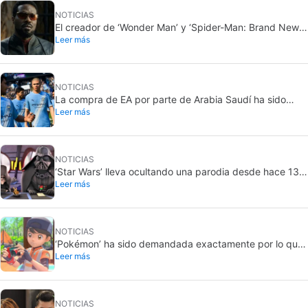
NOTICIAS
El creador de ‘Wonder Man’ y ‘Spider-Man: Brand New
Leer más
Day’ no entiende por qué la serie fue cancelada
abruptamente rompiéndole el corazón
NOTICIAS
La compra de EA por parte de Arabia Saudí ha sido
Leer más
finalizada, y eso son malas noticias para todos
NOTICIAS
‘Star Wars’ lleva ocultando una parodia desde hace 13
Leer más
años. Ahora por fin la sacará a la luz… pero solo para
unos pocos
NOTICIAS
‘Pokémon’ ha sido demandada exactamente por lo que
Leer más
jamás querría: grabar a gente sin su consentimiento en
el baño
NOTICIAS