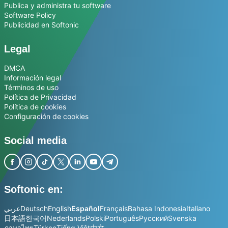
Publica y administra tu software
Software Policy
Publicidad en Softonic
Legal
DMCA
Información legal
Términos de uso
Política de Privacidad
Política de cookies
Configuración de cookies
Social media
Softonic en:
عربي
Deutsch
English
Español
Français
Bahasa Indonesia
Italiano
日本語
한국어
Nederlands
Polski
Português
Русский
Svenska
ภาษาไทย
Türkçe
Tiếng Việt
中文