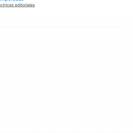
ectrices editoriales