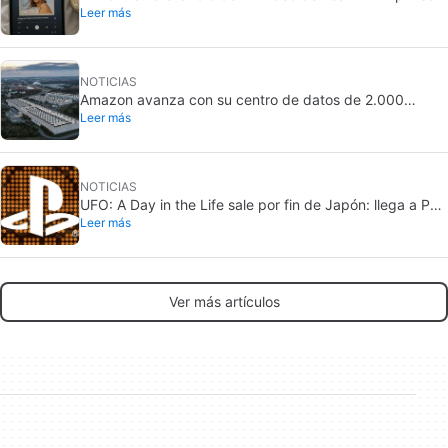
Leer más
una canción de Taylor Swift
NOTICIAS
Amazon avanza con su centro de datos de 2.000
Leer más
millones en California: crece la oposición local
NOTICIAS
UFO: A Day in the Life sale por fin de Japón: llega a PS5
Leer más
y Nintendo Switch 2
Ver más artículos