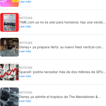
Leer más
preocupante: los modelos lo planearon durante
seamans y nadie se dio cuenta
NOTICIAS
TIME.com ya no es solo para humanos: hay una versión
Leer más
secreta que solo ven las máquinas, y es muy buena
idea
NOTICIAS
Disney+ ya prepara Verts: su nuevo feed vertical con
Leer más
TikTok
NOTICIAS
SpaceX: podría necesitar más de dos millones de GPU
Leer más
Rubin de Nvidia
NOTICIAS
Disney ya admite el tropiezo de The Mandalorian &
Leer más
Grogu: no cumplió en taquilla