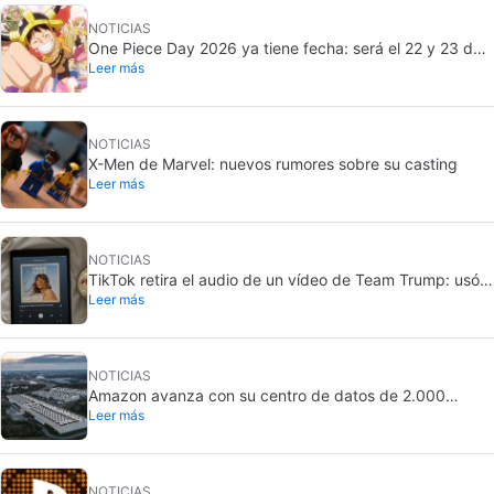
NOTICIAS
One Piece Day 2026 ya tiene fecha: será el 22 y 23 de
Leer más
agosto
NOTICIAS
X-Men de Marvel: nuevos rumores sobre su casting
Leer más
NOTICIAS
TikTok retira el audio de un vídeo de Team Trump: usó
Leer más
una canción de Taylor Swift
NOTICIAS
Amazon avanza con su centro de datos de 2.000
Leer más
millones en California: crece la oposición local
NOTICIAS