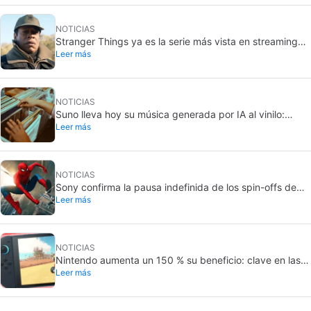
NOTICIAS
Stranger Things ya es la serie más vista en streaming
Leer más
de 2026 en EE. UU.
NOTICIAS
Suno lleva hoy su música generada por IA al vinilo:
Leer más
discos físicos personalizados
NOTICIAS
Sony confirma la pausa indefinida de los spin-offs de
Leer más
Spider-Man: el SSU está prácticamente acabado
NOTICIAS
Nintendo aumenta un 150 % su beneficio: clave en las
Leer más
devoluciones arancelarias de EE. UU.