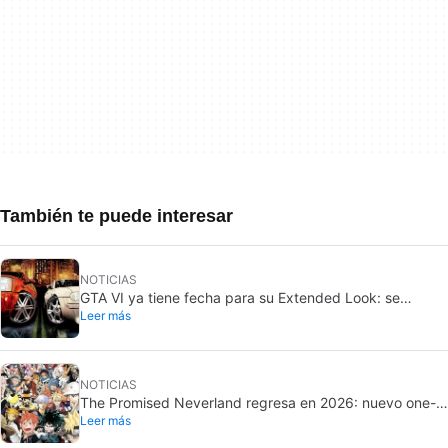
También te puede interesar
NOTICIAS
GTA VI ya tiene fecha para su Extended Look: se
Leer más
estrena en Netflix
NOTICIAS
The Promised Neverland regresa en 2026: nuevo one-
Leer más
shot por su 10º aniversario