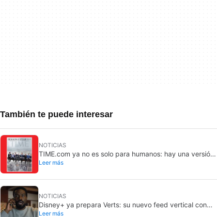
También te puede interesar
NOTICIAS
TIME.com ya no es solo para humanos: hay una versión
Leer más
secreta que solo ven las máquinas, y es muy buena
idea
NOTICIAS
Disney+ ya prepara Verts: su nuevo feed vertical con
Leer más
TikTok