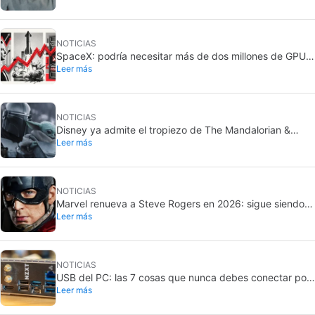
NOTICIAS
SpaceX: podría necesitar más de dos millones de GPU
Leer más
Rubin de Nvidia
NOTICIAS
Disney ya admite el tropiezo de The Mandalorian &
Leer más
Grogu: no cumplió en taquilla
NOTICIAS
Marvel renueva a Steve Rogers en 2026: sigue siendo
Leer más
Capitán América
NOTICIAS
USB del PC: las 7 cosas que nunca debes conectar por
Leer más
seguridad