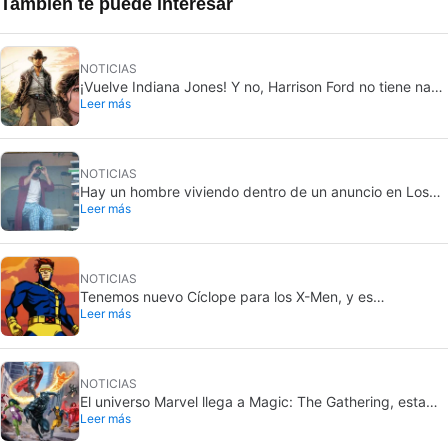
También te puede interesar
NOTICIAS
¡Vuelve Indiana Jones! Y no, Harrison Ford no tiene nada
Leer más
que ver con este proyecto
NOTICIAS
Hay un hombre viviendo dentro de un anuncio en Los
Leer más
Angeles, y solo unos pocos saben qué película está
promocionando
NOTICIAS
Tenemos nuevo Cíclope para los X-Men, y es
Leer más
simplemente perfecto
NOTICIAS
El universo Marvel llega a Magic: The Gathering, esta
Leer más
vez por todo lo alto