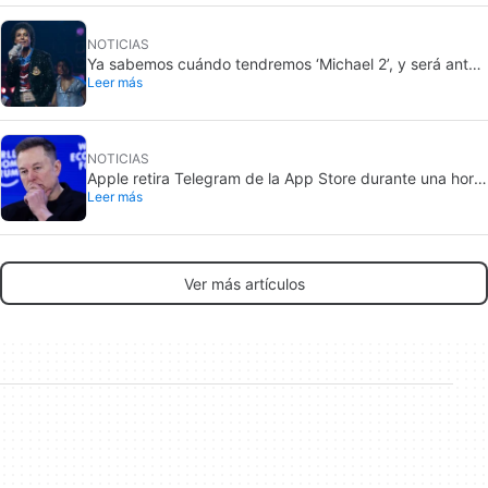
NOTICIAS
Ya sabemos cuándo tendremos ‘Michael 2’, y será antes
Leer más
de lo que imaginas
NOTICIAS
Apple retira Telegram de la App Store durante una hora,
Leer más
pero no toca X
Ver más artículos