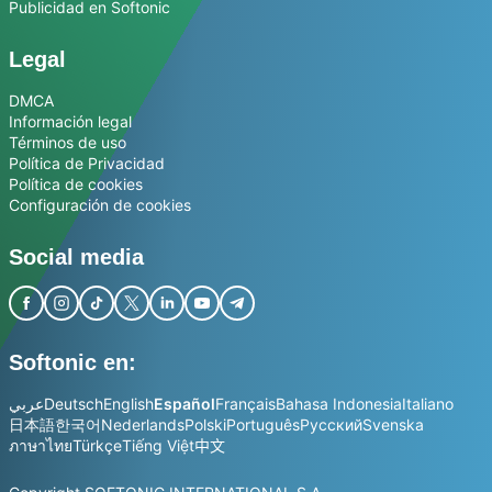
Publicidad en Softonic
Legal
DMCA
Información legal
Términos de uso
Política de Privacidad
Política de cookies
Configuración de cookies
Social media
Softonic en:
عربي
Deutsch
English
Español
Français
Bahasa Indonesia
Italiano
日本語
한국어
Nederlands
Polski
Português
Русский
Svenska
ภาษาไทย
Türkçe
Tiếng Việt
中文