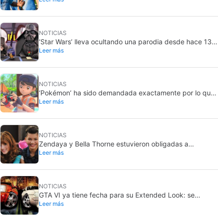
NOTICIAS
‘Star Wars’ lleva ocultando una parodia desde hace 13
Leer más
años. Ahora por fin la sacará a la luz… pero solo para
unos pocos
NOTICIAS
‘Pokémon’ ha sido demandada exactamente por lo que
Leer más
jamás querría: grabar a gente sin su consentimiento en
el baño
NOTICIAS
Zendaya y Bella Thorne estuvieron obligadas a
Leer más
enfrentarse cuando eran actrices infantiles en Disney.
“La cosa se puso mal”
NOTICIAS
GTA VI ya tiene fecha para su Extended Look: se
Leer más
estrena en Netflix