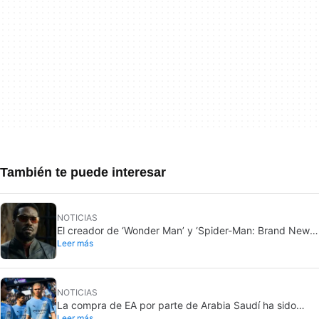
También te puede interesar
NOTICIAS
El creador de ‘Wonder Man’ y ‘Spider-Man: Brand New
Leer más
Day’ no entiende por qué la serie fue cancelada
abruptamente rompiéndole el corazón
NOTICIAS
La compra de EA por parte de Arabia Saudí ha sido
Leer más
finalizada, y eso son malas noticias para todos