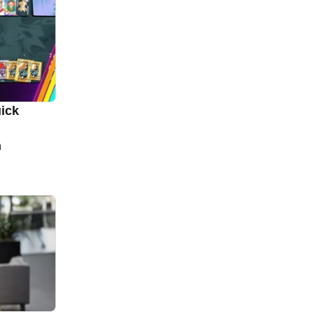
ick
n