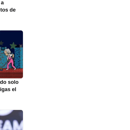
 a
ntos de
ndo solo
igas el