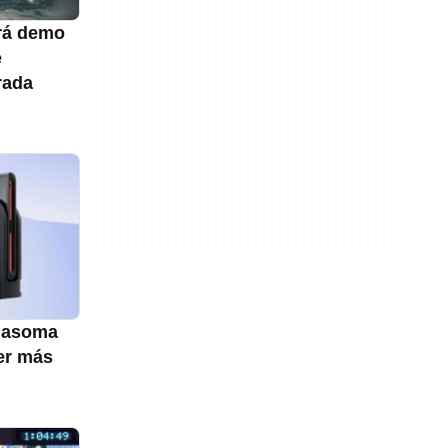
rá demo
e
rada
 asoma
er más