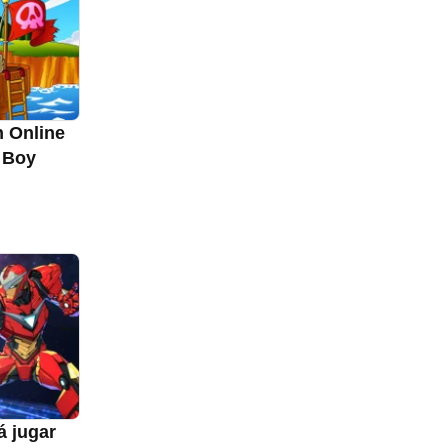
h Online
 Boy
á jugar