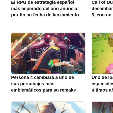
El RPG de estrategia español
Call of D
más esperado del año anuncia
desembarc
por fin su fecha de lanzamiento
5, con un
Persona 4 cambiará a uno de
Uno de lo
sus personajes más
especiale
emblemáticos para su remake
últimos a