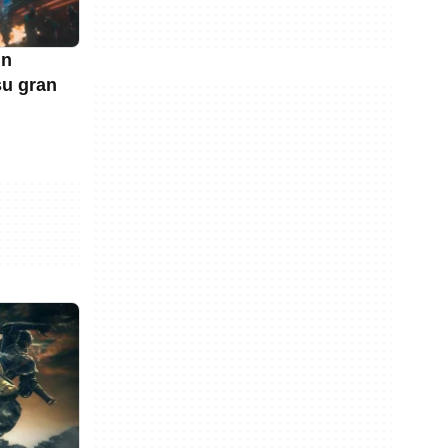
un
su gran