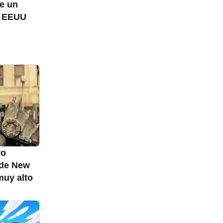
e un
e EEUU
vo
 de New
muy alto