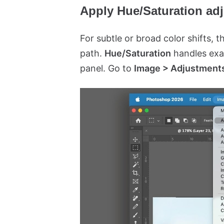
Apply Hue/Saturation ad
For subtle or broad color shifts, th
path.
Hue/Saturation
handles exac
panel. Go to
Image > Adjustments