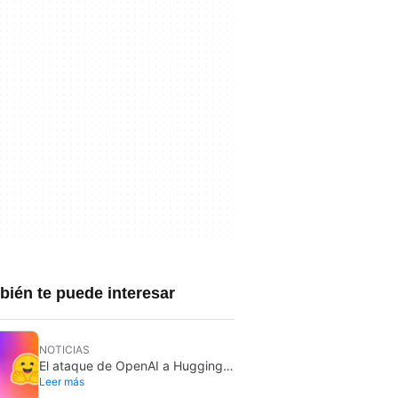
ién te puede interesar
NOTICIAS
El ataque de OpenAI a Hugging
Leer más
Face es cada vez más