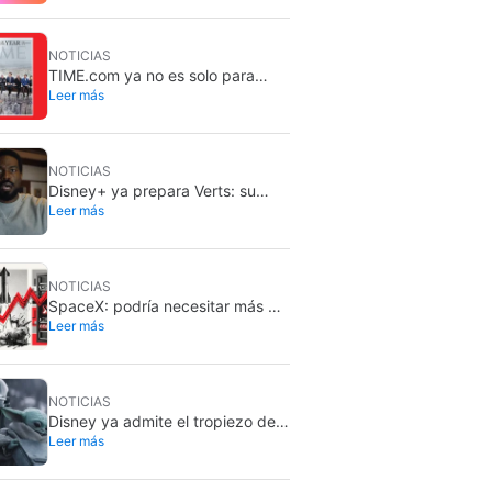
preocupante: los modelos lo
planearon durante seamans y
nadie se dio cuenta
NOTICIAS
TIME.com ya no es solo para
Leer más
humanos: hay una versión
secreta que solo ven las
máquinas, y es muy buena idea
NOTICIAS
Disney+ ya prepara Verts: su
Leer más
nuevo feed vertical con TikTok
NOTICIAS
SpaceX: podría necesitar más de
Leer más
dos millones de GPU Rubin de
Nvidia
NOTICIAS
Disney ya admite el tropiezo de
Leer más
The Mandalorian & Grogu: no
cumplió en taquilla