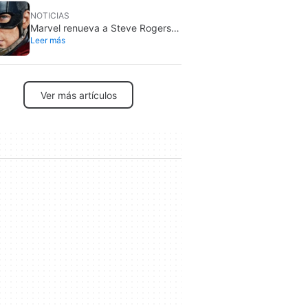
NOTICIAS
Marvel renueva a Steve Rogers
Leer más
en 2026: sigue siendo Capitán
América
Ver más artículos