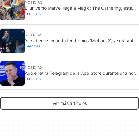
NOTICIAS
El universo Marvel llega a Magic: The Gathering, esta
Leer más
vez por todo lo alto
NOTICIAS
Ya sabemos cuándo tendremos ‘Michael 2’, y será antes
Leer más
de lo que imaginas
NOTICIAS
Apple retira Telegram de la App Store durante una hora,
Leer más
pero no toca X
Ver más artículos