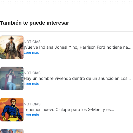
También te puede interesar
NOTICIAS
¡Vuelve Indiana Jones! Y no, Harrison Ford no tiene nada
Leer más
que ver con este proyecto
NOTICIAS
Hay un hombre viviendo dentro de un anuncio en Los
Leer más
Angeles, y solo unos pocos saben qué película está
promocionando
NOTICIAS
Tenemos nuevo Cíclope para los X-Men, y es
Leer más
simplemente perfecto