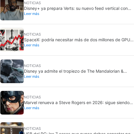
NOTICIAS
Disney+ ya prepara Verts: su nuevo feed vertical con
Leer más
TikTok
NOTICIAS
SpaceX: podría necesitar más de dos millones de GPU
Leer más
Rubin de Nvidia
NOTICIAS
Disney ya admite el tropiezo de The Mandalorian &
Leer más
Grogu: no cumplió en taquilla
NOTICIAS
Marvel renueva a Steve Rogers en 2026: sigue siendo
Leer más
Capitán América
NOTICIAS
USB del PC: las 7 cosas que nunca debes conectar por