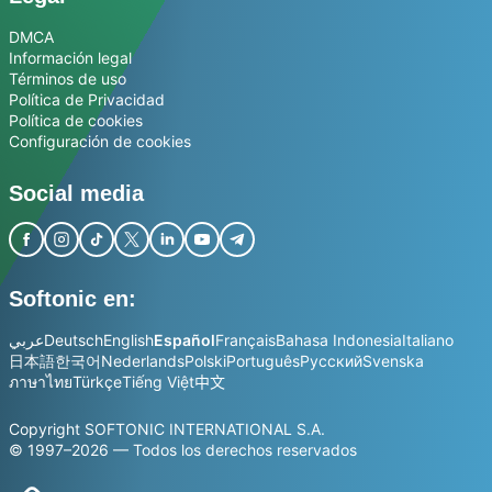
DMCA
Información legal
Términos de uso
Política de Privacidad
Política de cookies
Configuración de cookies
Social media
Softonic en:
عربي
Deutsch
English
Español
Français
Bahasa Indonesia
Italiano
日本語
한국어
Nederlands
Polski
Português
Русский
Svenska
ภาษาไทย
Türkçe
Tiếng Việt
中文
Copyright SOFTONIC INTERNATIONAL S.A.
© 1997–2026 — Todos los derechos reservados