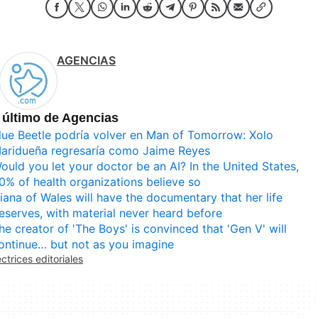
AGENCIAS
 último de Agencias
lue Beetle podría volver en Man of Tomorrow: Xolo
aridueña regresaría como Jaime Reyes
ould you let your doctor be an AI? In the United States,
0% of health organizations believe so
iana of Wales will have the documentary that her life
eserves, with material never heard before
he creator of 'The Boys' is convinced that 'Gen V' will
ontinue… but not as you imagine
ectrices editoriales