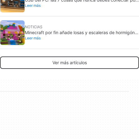
Leer más
seguridad
NOTICIAS
Minecraft por fin añade losas y escaleras de hormigón:
Leer más
ya están en pruebas
Ver más artículos