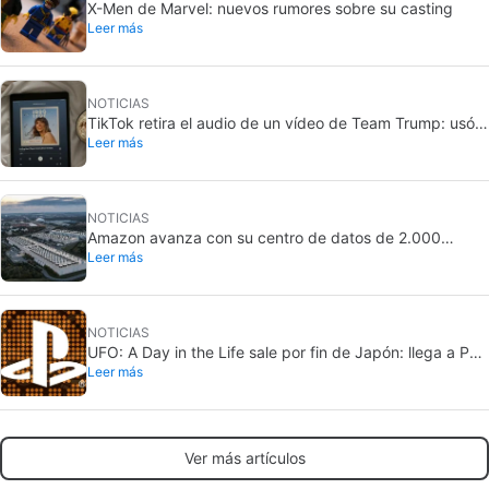
X-Men de Marvel: nuevos rumores sobre su casting
Leer más
NOTICIAS
TikTok retira el audio de un vídeo de Team Trump: usó
Leer más
una canción de Taylor Swift
NOTICIAS
Amazon avanza con su centro de datos de 2.000
Leer más
millones en California: crece la oposición local
NOTICIAS
UFO: A Day in the Life sale por fin de Japón: llega a PS5
Leer más
y Nintendo Switch 2
Ver más artículos