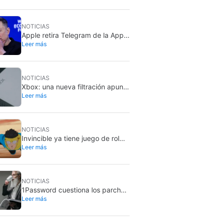
NOTICIAS
Apple retira Telegram de la App
Leer más
Store durante una hora, pero no
toca X
NOTICIAS
Xbox: una nueva filtración apunta
Leer más
a un mando de Gears of War
NOTICIAS
Invincible ya tiene juego de rol
Leer más
oficial: Superhero Roleplaying ya
está disponible
NOTICIAS
1Password cuestiona los parches
Leer más
de IA: más de la mitad arrastran
errores