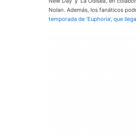
New Day’ y ‘La Odisea’, en colabo
Nolan. Además, los fanáticos podr
temporada de ‘Euphoria’, que lleg