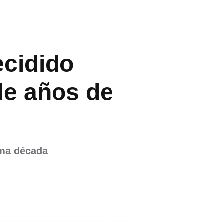
ecidido
de años de
ima década