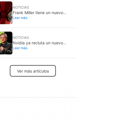
NOTICIAS
Frank Miller tiene un nuevo
Leer más
Spider-Man favorito y es el de
Brand New Day
NOTICIAS
Nvidia ya recluta un nuevo
Leer más
equipo para blindar sus modelos
abiertos
Ver más artículos