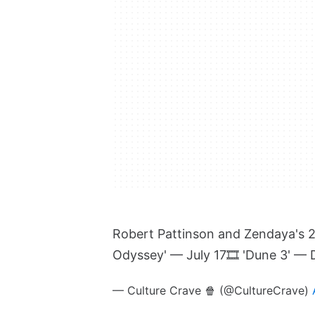
Robert Pattinson and Zendaya's 2
Odyssey' — July 17
🎞️ 'Dune 3' 
— Culture Crave 🍿 (@CultureCrave)