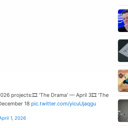
026 projects:
🎞️ 'The Drama' — April 3
🎞️ 'The
— December 18
pic.twitter.com/yicuUjaqgu
April 1, 2026