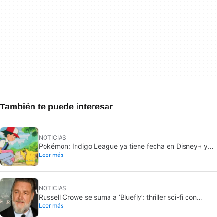
También te puede interesar
NOTICIAS
Pokémon: Indigo League ya tiene fecha en Disney+ y
Leer más
Hulu: 7 de agosto de 2026
NOTICIAS
Russell Crowe se suma a ‘Bluefly’: thriller sci-fi con
Leer más
Priyanka Chopra Jonas