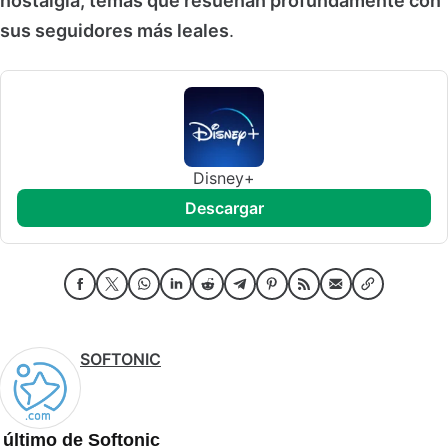
nostalgia, temas que resuenan profundamente con
sus seguidores más leales
.
Disney+
descargar
SOFTONIC
 último de Softonic