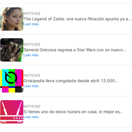
NOTICIAS
The Legend of Zelda: una nueva filtración apunta ya a
Leer más
su Ganondorf
NOTICIAS
General Grievous regresa a Star Wars con un nuevo
Leer más
cómic: llegará en 2026
NOTICIAS
Grokipedia lleva congelada desde abril: 13.000
Leer más
ediciones siguen atascadas
NOTICIAS
Si tienes uno de estos routers en casa, lo mejor es
Leer más
desconectarlo de inmediato