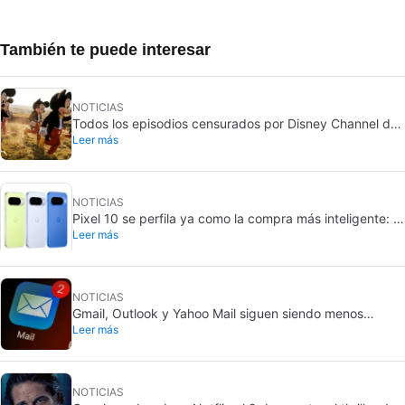
También te puede interesar
NOTICIAS
Todos los episodios censurados por Disney Channel de
Leer más
sus series más queridas… con más o menos motivo
NOTICIAS
Pixel 10 se perfila ya como la compra más inteligente: el
Leer más
Pixel 11 subiría 100 dólares
NOTICIAS
Gmail, Outlook y Yahoo Mail siguen siendo menos
Leer más
seguros que los chats
NOTICIAS