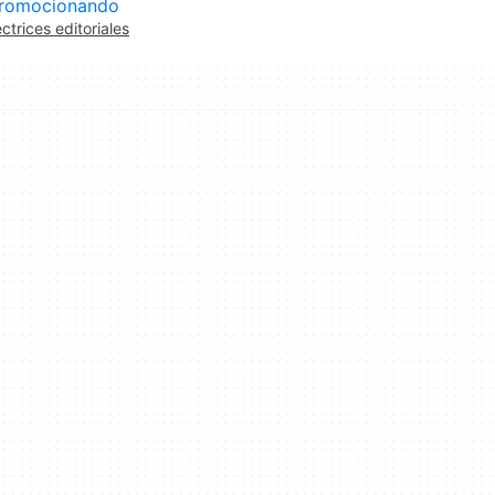
romocionando
ectrices editoriales