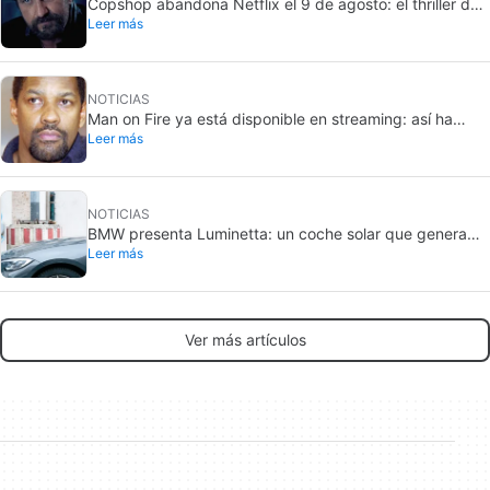
Copshop abandona Netflix el 9 de agosto: el thriller de
Leer más
Gerard Butler apura sus últimos días
NOTICIAS
Man on Fire ya está disponible en streaming: así ha
Leer más
envejecido el thriller de Denzel Washington
NOTICIAS
BMW presenta Luminetta: un coche solar que genera
Leer más
más energía de la que consume
Ver más artículos