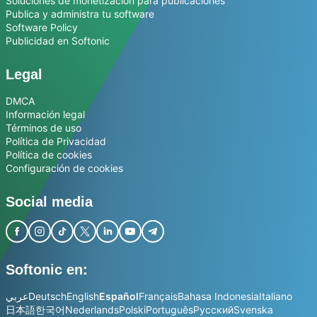
Soluciones de monetización para publicaciones
Publica y administra tu software
Software Policy
Publicidad en Softonic
Legal
DMCA
Información legal
Términos de uso
Política de Privacidad
Política de cookies
Configuración de cookies
Social media
Softonic en:
عربي
Deutsch
English
Español
Français
Bahasa Indonesia
Italiano
日本語
한국어
Nederlands
Polski
Português
Русский
Svenska