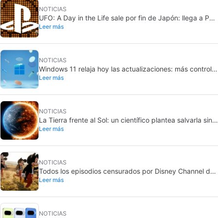
NOTICIAS
UFO: A Day in the Life sale por fin de Japón: llega a PS5
Leer más
y Nintendo Switch 2
NOTICIAS
Windows 11 relaja hoy las actualizaciones: más control
Leer más
para aplazarlas
NOTICIAS
La Tierra frente al Sol: un científico plantea salvarla sin
Leer más
abandonarla
NOTICIAS
Todos los episodios censurados por Disney Channel de
Leer más
sus series más queridas… con más o menos motivo
NOTICIAS