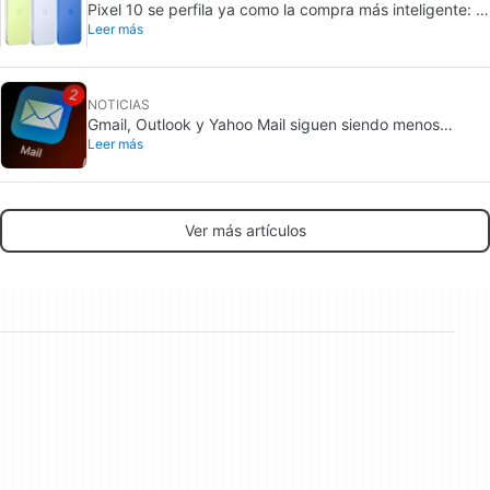
Pixel 10 se perfila ya como la compra más inteligente: el
Leer más
Pixel 11 subiría 100 dólares
NOTICIAS
Gmail, Outlook y Yahoo Mail siguen siendo menos
Leer más
seguros que los chats
Ver más artículos