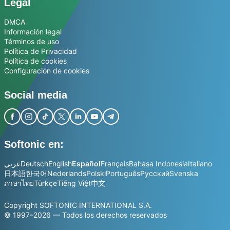
Legal
DMCA
Información legal
Términos de uso
Política de Privacidad
Política de cookies
Configuración de cookies
Social media
Softonic en:
عربي
Deutsch
English
Español
Français
Bahasa Indonesia
Italiano
日本語
한국어
Nederlands
Polski
Português
Русский
Svenska
ภาษาไทย
Türkçe
Tiếng Việt
中文
Copyright SOFTONIC INTERNATIONAL S.A.
© 1997–2026 — Todos los derechos reservados